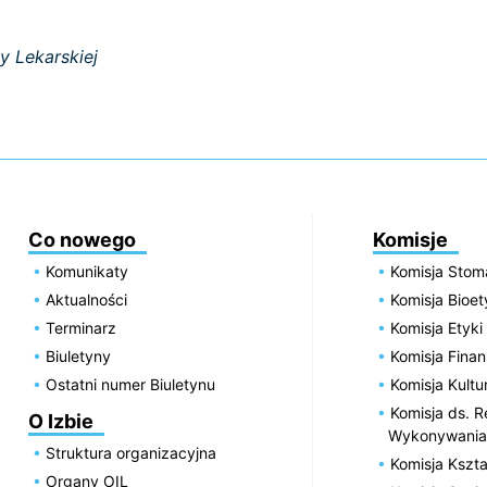
y Lekarskiej
Co nowego
Komisje
Komunikaty
Komisja Stom
Aktualności
Komisja Bioe
Terminarz
Komisja Etyki
Biuletyny
Komisja Fin
Ostatni numer Biuletynu
Komisja Kultu
Komisja ds. R
O Izbie
Wykonywania
Struktura organizacyjna
Komisja Kszta
Organy OIL