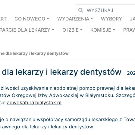
ART
CO NOWEGO
WYDARZENIA
WYBORY
J
PARCIE DLA LEKARZY
O IZBIE
KOMISJE
PRA
e dla lekarzy i lekarzy dentystów
dla lekarzy i lekarzy dentystów
- 20
iwości uzyskiwania nieodpłatnej pomoc prawnej dla lekar
tów Okręgowej Izby Adwokackiej w Białymstoku. Szczegó
sie
adwokatura.bialystok.pl
e o nawiązaniu współpracy samorządu lekarskiego z Tow
awnego dla lekarzy i lekarzy dentystów.