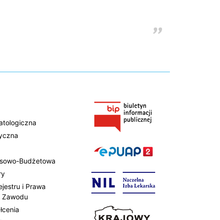
atologiczna
tyczna
ansowo-Budżetowa
ry
ejestru i Prawa
 Zawodu
łcenia