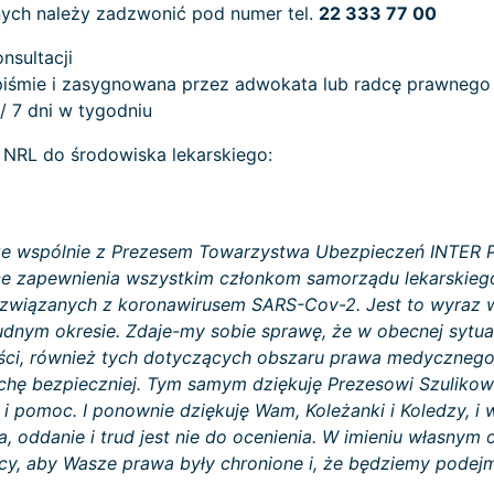
ych należy zadzwonić pod numer tel.
22 333 77 00
nsultacji
piśmie i zasygnowana przez adwokata lub radcę prawnego
/ 7 dni w tygodniu
 NRL do środowiska lekarskiego:
że wspólnie z Prezesem Towarzystwa Ubezpieczeń INTER P
e zapewnienia wszystkim członkom samorządu lekarskiego
h związanych z koronawirusem SARS-Cov-2. Jest to wyraz w
udnym okresie. Zdaje-my sobie sprawę, że w obecnej sytuac
ości, również tych dotyczących obszaru prawa medycznego.
chę bezpieczniej. Tym samym dziękuję Prezesowi Szulikowi 
 i pomoc. I ponownie dziękuję Wam, Koleżanki i Koledzy, i
 oddanie i trud jest nie do ocenienia. W imieniu własnym 
y, aby Wasze prawa były chronione i, że będziemy podejmo