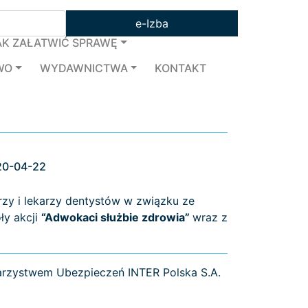
e-Izba
AK ZAŁATWIĆ SPRAWĘ
WO
WYDAWNICTWA
KONTAKT
20-04-22
zy i lekarzy dentystów w związku ze
ły akcji
“Adwokaci służbie zdrowia”
wraz z
arzystwem Ubezpieczeń INTER Polska S.A.