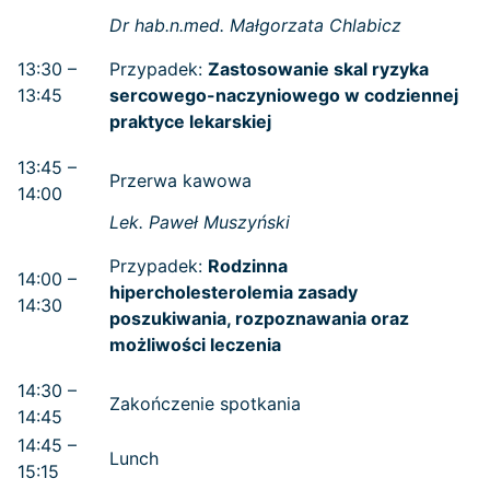
Dr hab.n.med. Małgorzata Chlabicz
13:30 –
Przypadek:
Zastosowanie skal ryzyka
13:45
sercowego-naczyniowego w codziennej
praktyce lekarskiej
13:45 –
Przerwa kawowa
14:00
Lek. Paweł Muszyński
Przypadek:
Rodzinna
14:00 –
hipercholesterolemia zasady
14:30
poszukiwania, rozpoznawania oraz
możliwości leczenia
14:30 –
Zakończenie spotkania
14:45
14:45 –
Lunch
15:15