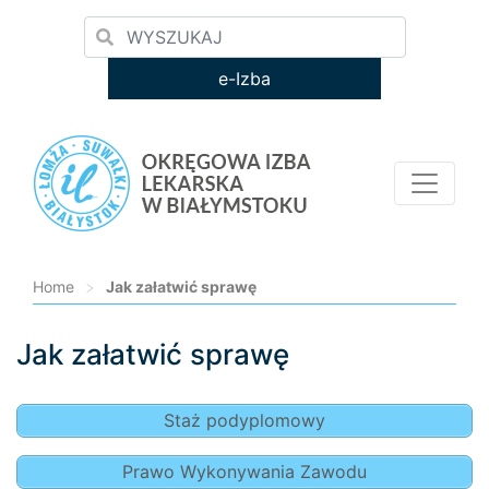
e-Izba
Home
>
Jak załatwić sprawę
Jak załatwić sprawę
Loading...
Staż podyplomowy
Prawo Wykonywania Zawodu