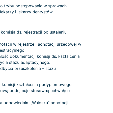
ego trybu postępowania w sprawach
ekarzy i lekarzy dentystów.
misja ds. rejestracji po ustaleniu
tacji w rejestrze i adnotacji urzędowej w
estracyjnego,
ość dokumentacji komisji ds. kształcenia
bycia stażu adaptacyjnego.
dbycia przeszkolenia – stażu
u komisji kształcenia podyplomowego
odową podejmuje stosowną uchwałę o
na odpowiednim „Wniosku” adnotacji