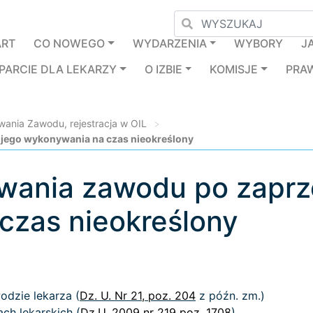
ART
CO NOWEGO
WYDARZENIA
WYBORY
J
PARCIE DLA LEKARZY
O IZBIE
KOMISJE
PRA
ania Zawodu, rejestracja w OIL
>
jego wykonywania na czas nieokreślony
wania zawodu po zaprze
czas nieokreślony
odzie lekarza (
Dz. U. Nr 21, poz. 204
z późn. zm.)
ach lekarskich (
Dz.U. 2009 nr 219 poz. 1708
)