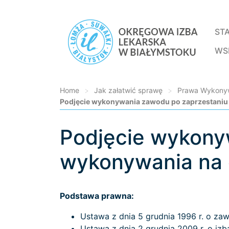
ST
WS
Home
>
Jak załatwić sprawę
>
Prawa Wykonyw
Podjęcie wykonywania zawodu po zaprzestaniu 
Podjęcie wykony
Loading...
wykonywania na 
Podstawa prawna:
Ustawa z dnia 5 grudnia 1996 r. o zaw
Ustawa z dnia 2 grudnia 2009 r. o izb