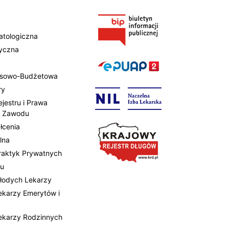
atologiczna
tyczna
ansowo-Budżetowa
ry
ejestru i Prawa
 Zawodu
łcenia
lna
Praktyk Prywatnych
tu
Młodych Lekarzy
Lekarzy Emerytów i
Lekarzy Rodzinnych