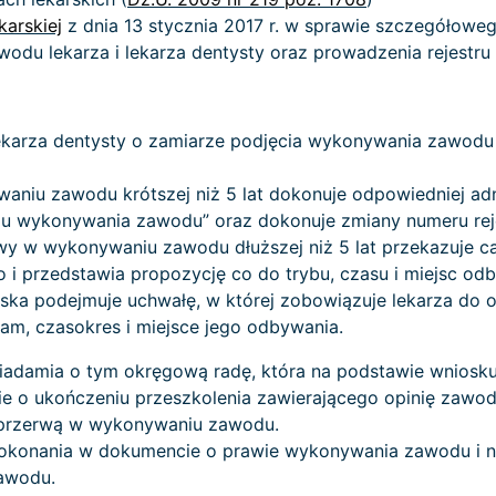
karskiej
z dnia 13 stycznia 2017 r. w sprawie szczegółow
u lekarza i lekarza dentysty oraz prowadzenia rejestru l
karza dentysty o zamiarze podjęcia wykonywania zawodu ko
iu zawodu krótszej niż 5 lat dokonuje odpowiedniej adno
u wykonywania zawodu” oraz dokonuje zmiany numeru rej
y w wykonywaniu zawodu dłuższej niż 5 lat przekazuje cał
o i przedstawia propozycję co do trybu, czasu i miejsc od
ska podejmuje uchwałę, w której zobowiązuje lekarza do o
ram, czasokres i miejsce jego odbywania.
iadamia o tym okręgową radę, która na podstawie wniosk
ie o ukończeniu przeszkolenia zawierającego opinię zaw
 przerwą w wykonywaniu zawodu.
z dokonania w dokumencie o prawie wykonywania zawodu i 
awodu.