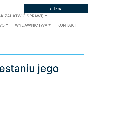
e-Izba
AK ZAŁATWIĆ SPRAWĘ
WO
WYDAWNICTWA
KONTAKT
staniu jego