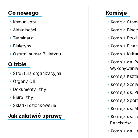
Co nowego
Komisje
Komunikaty
Komisja Stom
Aktualności
Komisja Bioe
Terminarz
Komisja Etyki
Biuletyny
Komisja Fin
Ostatni numer Biuletynu
Komisja Kultu
Komisja ds. R
O Izbie
Wykonywania
Struktura organizacyjna
Komisja Kszta
Organy OIL
Komisja Socja
Dokumenty Izby
Komisja ds. 
Biuro Izby
Komisja Spor
Składki członkowskie
Komisja ds. 
Jak załatwić sprawę
Komisja ds. 
Rencistów
Komisja ds. 