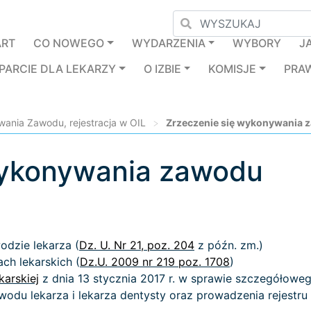
ART
CO NOWEGO
WYDARZENIA
WYBORY
J
PARCIE DLA LEKARZY
O IZBIE
KOMISJE
PRA
ania Zawodu, rejestracja w OIL
>
Zrzeczenie się wykonywania 
wykonywania zawodu
odzie lekarza (
Dz. U. Nr 21, poz. 204
z późn. zm.)
ach lekarskich (
Dz.U. 2009 nr 219 poz. 1708
)
karskiej
z dnia 13 stycznia 2017 r. w sprawie szczegółow
u lekarza i lekarza dentysty oraz prowadzenia rejestru l