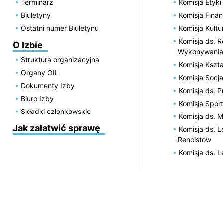
Terminarz
Komisja Etyki
Biuletyny
Komisja Fin
Ostatni numer Biuletynu
Komisja Kultu
Komisja ds. R
O Izbie
Wykonywania
Struktura organizacyjna
Komisja Kszta
Organy OIL
Komisja Socja
Dokumenty Izby
Komisja ds. 
Biuro Izby
Komisja Spor
Składki członkowskie
Komisja ds. 
Jak załatwić sprawę
Komisja ds. 
Rencistów
Komisja ds. 