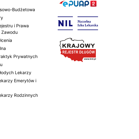
ansowo-Budżetowa
ry
ejestru i Prawa
 Zawodu
łcenia
lna
Praktyk Prywatnych
tu
Młodych Lekarzy
Lekarzy Emerytów i
Lekarzy Rodzinnych