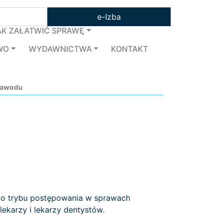
e-Izba
AK ZAŁATWIĆ SPRAWĘ
WO
WYDAWNICTWA
KONTAKT
zawodu
ego trybu postępowania w sprawach
ekarzy i lekarzy dentystów.