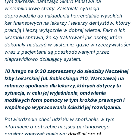
tym zakresie, narażając Skarb Państwa na
wielomilionowe straty. Zaistniała sytuacja
doprowadziła do nakładania horrendalnie wysokich
kar finansowych na lekarzy i lekarzy dentystów, którzy
pracują i leczą wyłącznie w dobrej wierze. Fakt o ich
ukaraniu sprawia, że są traktowani jak osoby, które
dokonały nadużyć w systemie, gdzie w rzeczywistości
wraz z pacjentami są poszkodowanymi przez
nieprawidłowo działający system.
10 lutego na 9:30 zapraszamy do siedziby Naczelnej
Izby Lekarskiej (ul. Sobieskiego 110, Warszawa) na
robocze spotkanie dla lekarzy, których dotyczy ta
sytuacja, w celu jej wyjaśnienia, omówienia
możliwych form pomocy w tym kroków prawnych i
wspólnego wypracowania ścieżki jej rozwiązania.
Potwierdzenie chęci udziału w spotkaniu, w tym
informacje o potrzebie miejsca parkingowego,
prosimy zgłaszać mailowo:
dok@nil.org.pl
.