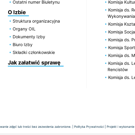
Ostatni numer Biuletynu
Komisja Kultu
Komisja ds. R
O Izbie
Wykonywania
Struktura organizacyjna
Komisja Kszta
Organy OIL
Komisja Socja
Dokumenty Izby
Komisja ds. 
Biuro Izby
Komisja Spor
Składki członkowskie
Komisja ds. 
Jak załatwić sprawę
Komisja ds. 
Rencistów
Komisja ds. 
anie zdjęć lub treści bez zezwolenia zabronione. |
Polityka Prywatności
| Projekt i wykonanie