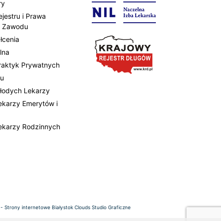
ry
ejestru i Prawa
 Zawodu
łcenia
lna
Praktyk Prywatnych
tu
Młodych Lekarzy
Lekarzy Emerytów i
Lekarzy Rodzinnych
 -
Strony internetowe Białystok
Clouds Studio Graficzne