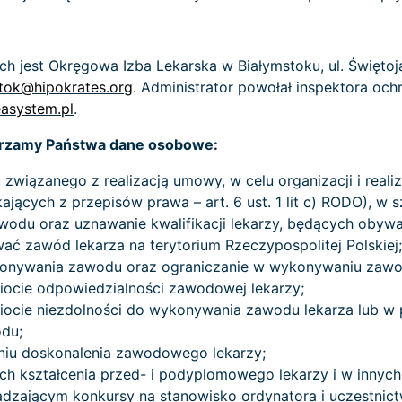
jest Okręgowa Izba Lekarska w Białymstoku, ul. Świętojań
stok@hipokrates.org
. Administrator powołał inspektora oc
asystem.pl
.
twarzamy Państwa dane osobowe:
związanego z realizacją umowy, w celu organizacji i realiza
ących z przepisów prawa – art. 6 ust. 1 lit c) RODO), w s
du oraz uznawanie kwalifikacji lekarzy, będących obywa
ać zawód lekarza na terytorium Rzeczypospolitej Polskiej;
konywania zawodu oraz ograniczanie w wykonywaniu zawo
ocie odpowiedzialności zawodowej lekarzy;
ocie niezdolności do wykonywania zawodu lekarza lub w 
du;
niu doskonalenia zawodowego lekarzy;
ch kształcenia przed- i podyplomowego lekarzy i w inny
zającym konkursy na stanowisko ordynatora i uczestnict