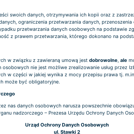
eści swoich danych, otrzymywania ich kopii oraz z zastrz
danych, ograniczenia przetwarzania danych, przenoszenia
zypadku przetwarzania danych osobowych na podstawie z
ć z prawem przetwarzania, którego dokonano na podstaw
ych w związku z zawieraną umową jest
dobrowolne
,
ale
mo
obowych nie jest możliwe zrealizowanie usług przez Izbę 
 w części w jakiej wynika z mocy przepisu prawa tj. m.in.
ch może być obligatoryjne.
rczego
zez nas danych osobowych narusza powszechnie obowiązuj
 organu nadzorczego – Prezesa Urzędu Ochrony Danych Os
Urząd Ochrony Danych Osobowych
ul. Stawki 2