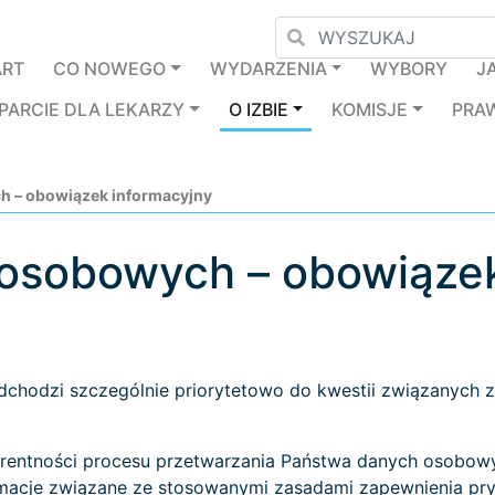
ART
CO NOWEGO
WYDARZENIA
WYBORY
J
PARCIE DLA LEKARZY
O IZBIE
KOMISJE
PRA
 – obowiązek informacyjny
osobowych – obowiązek
chodzi szczególnie priorytetowo do kwestii związanych z
parentności procesu przetwarzania Państwa danych osobowy
macje związane ze stosowanymi zasadami zapewnienia pry