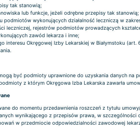
pisy tak stanowią;
nowiska lub funkcje, jeżeli odrębne przepisy tak stanowią;
tru podmiotów wykonujących działalność leczniczą w zakres
ści leczniczej, rejestrów podmiotów prowadzących kształ
konujących zawód lekarza i inne;
go interesu Okręgowej Izby Lekarskiej w Białymstoku (art. 
ania.
ogą być podmioty uprawnione do uzyskania danych na po
 podmioty z którym Okręgowa Izba Lekarska zawarła umow
wane
ane do momentu przedawnienia roszczeń z tytułu umowy/
anych wynikającego z przepisów prawa, w szczególności
ostępowań w przedmiocie odpowiedzialności zawodowej lek