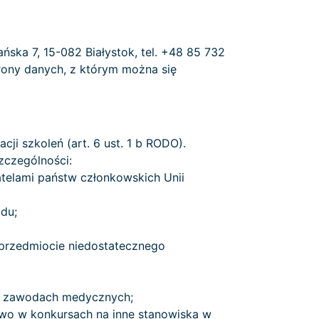
ska 7, 15-082 Białystok, tel. +48 85 732
hrony danych, z którym można się
cji szkoleń (art. 6 ust. 1 b RODO).
zczególności:
telami państw członkowskich Unii
du;
przedmiocie niedostatecznego
ch zawodach medycznych;
wo w konkursach na inne stanowiska w