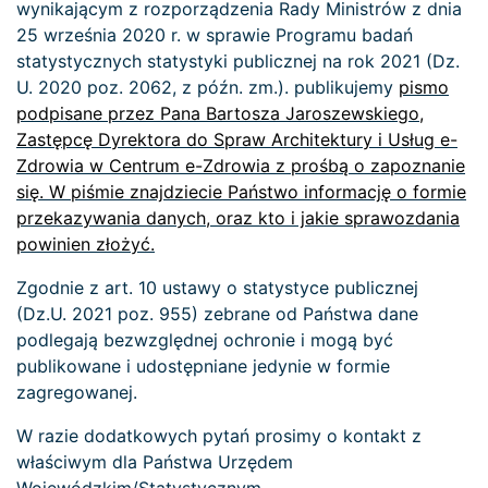
wynikającym z rozporządzenia Rady Ministrów z dnia
25 września 2020 r. w sprawie Programu badań
statystycznych statystyki publicznej na rok 2021 (Dz.
U. 2020 poz. 2062, z późn. zm.). publikujemy
pismo
podpisane przez Pana Bartosza Jaroszewskiego,
Zastępcę Dyrektora do Spraw Architektury i Usług e-
Zdrowia w Centrum e-Zdrowia z prośbą o zapoznanie
się. W piśmie znajdziecie Państwo informację o formie
przekazywania danych, oraz kto i jakie sprawozdania
powinien złożyć.
Zgodnie z art. 10 ustawy o statystyce publicznej
(Dz.U. 2021 poz. 955) zebrane od Państwa dane
podlegają bezwzględnej ochronie i mogą być
publikowane i udostępniane jedynie w formie
zagregowanej.
W razie dodatkowych pytań prosimy o kontakt z
właściwym dla Państwa Urzędem