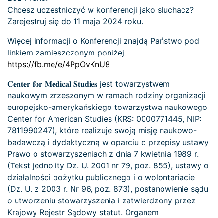
Chcesz uczestniczyć w konferencji jako słuchacz?
Zarejestruj się do 11 maja 2024 roku.
Więcej informacji o Konferencji znajdą Państwo pod
linkiem zamieszczonym poniżej.
https://fb.me/e/4PpOvKnU8
𝐂𝐞𝐧𝐭𝐞𝐫 𝐟𝐨𝐫 𝐌𝐞𝐝𝐢𝐜𝐚𝐥 𝐒𝐭𝐮𝐝𝐢𝐞𝐬 jest towarzystwem
naukowym zrzeszonym w ramach rodziny organizacji
europejsko-amerykańskiego towarzystwa naukowego
Center for American Studies (KRS: 0000771445, NIP:
7811990247), które realizuje swoją misję naukowo-
badawczą i dydaktyczną w oparciu o przepisy ustawy
Prawo o stowarzyszeniach z dnia 7 kwietnia 1989 r.
(Tekst jednolity Dz. U. 2001 nr 79, poz. 855), ustawy o
działalności pożytku publicznego i o wolontariacie
(Dz. U. z 2003 r. Nr 96, poz. 873), postanowienie sądu
o utworzeniu stowarzyszenia i zatwierdzony przez
Krajowy Rejestr Sądowy statut. Organem