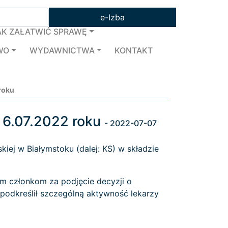
e-Izba
AK ZAŁATWIĆ SPRAWĘ
WO
WYDAWNICTWA
KONTAKT
roku
 6.07.2022 roku
- 2022-07-07
kiej w Białymstoku (dalej: KS) w składzie
im członkom za podjęcie decyzji o
 podkreślił szczególną aktywność lekarzy