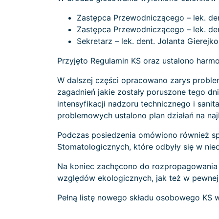
Zastępca Przewodniczącego – lek. den
Zastępca Przewodniczącego – lek. den
Sekretarz – lek. dent. Jolanta Gierejko
Przyjęto Regulamin KS oraz ustalono har
W dalszej części opracowano zarys problem
zagadnień jakie zostały poruszone tego d
intensyfikacji nadzoru technicznego i sa
problemowych ustalono plan działań na najb
Podczas posiedzenia omówiono również spr
Stomatologicznych, które odbyły się w nie
Na koniec zachęcono do rozpropagowania m
względów ekologicznych, jak też w pewne
Pełną listę nowego składu osobowego KS 