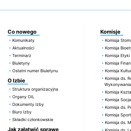
Co nowego
Komisje
Komunikaty
Komisja Stom
Aktualności
Komisja Bioe
Terminarz
Komisja Etyki
Biuletyny
Komisja Fin
Ostatni numer Biuletynu
Komisja Kultu
Komisja ds. R
O Izbie
Wykonywania
Struktura organizacyjna
Komisja Kszta
Organy OIL
Komisja Socja
Dokumenty Izby
Komisja ds. 
Biuro Izby
Komisja Spor
Składki członkowskie
Komisja ds. 
Jak załatwić sprawę
Komisja ds. 