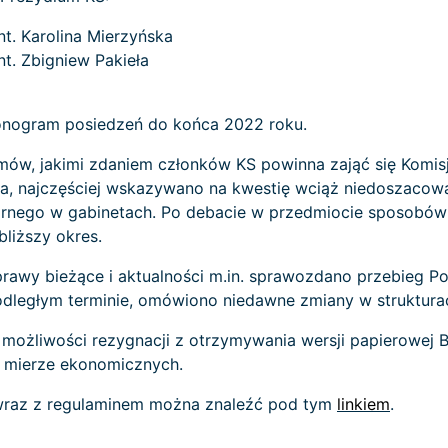
t. Karolina Mierzyńska
t. Zbigniew Pakieła
monogram posiedzeń do końca 2022 roku.
ów, jakimi zdaniem członków KS powinna zająć się Komisja
nia, najczęściej wskazywano na kwestię wciąż niedoszaco
nitarnego w gabinetach. Po debacie w przedmiocie sposob
liższy okres.
awy bieżące i aktualności m.in. sprawozdano przebieg P
odległym terminie, omówiono niedawne zmiany w strukturach
ożliwości rezygnacji z otrzymywania wersji papierowej B
j mierze ekonomicznych.
wraz z regulaminem można znaleźć pod tym
linkiem
.