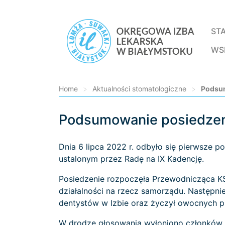
ST
WS
Home
>
Aktualności stomatologiczne
>
Podsum
Podsumowanie posiedzeni
Loading...
Dnia 6 lipca 2022 r. odbyło się pierwsze p
ustalonym przez Radę na IX Kadencję.
Posiedzenie rozpoczęła Przewodnicząca KS 
działalności na rzecz samorządu. Następnie
dentystów w Izbie oraz życzył owocnych p
W drodze głosowania wyłoniono członków 