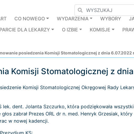
ART
CO NOWEGO
WYDARZENIA
WYBORY
J
PARCIE DLA LEKARZY
O IZBIE
KOMISJE
PRA
owanie posiedzenia Komisji Stomatologicznej z dnia 6.07.2022 
a Komisji Stomatologicznej z dnia
osiedzenie Komisji Stomatologicznej Okręgowej Rady Lekars
lek. dent. Jolanta Szczurko, która podziękowała wszystk
 głos zabrał Prezes ORL dr n. med. Henryk Grzesiak, który
rac w nowej kadencji.
Prezydium KS: