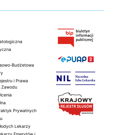
atologiczna
tyczna
ansowo-Budżetowa
ry
ejestru i Prawa
 Zawodu
łcenia
lna
Praktyk Prywatnych
tu
Młodych Lekarzy
Lekarzy Emerytów i