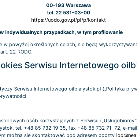
00-193 Warszawa
tel. 22 531-03-00
https://uodo.gov.pl/pl/p/kontakt
 indywidualnych przypadkach, w tym profilowanie
e w powyżej określonych celach, nie będą wykorzystyw
 art. 22 RODO.
ookies Serwisu Internetowego oilbi
tyczy Serwisu Internetowego oilbialystok.pl („Polityka prywa
prywatności.
osobowych osób korzystających z Serwisu („Usługobiorcy”
łystok, tel. +48 85 732 19 35, fax +48 85 732 71 72, e-mai
órym można się skontaktować pod adresem poczty
iod@nea