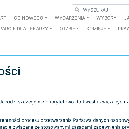
ART
CO NOWEGO
WYDARZENIA
WYBORY
J
PARCIE DLA LEKARZY
O IZBIE
KOMISJE
PRA
ości
chodzi szczególnie priorytetowo do kwestii związanych z
parentności procesu przetwarzania Państwa danych osobowy
macje związane ze stosowanymi zasadami zapewnienia pry