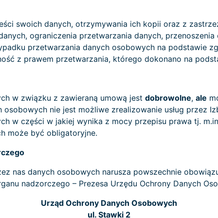
eści swoich danych, otrzymywania ich kopii oraz z zastrz
danych, ograniczenia przetwarzania danych, przenoszenia
zypadku przetwarzania danych osobowych na podstawie z
ć z prawem przetwarzania, którego dokonano na podstaw
ych w związku z zawieraną umową jest
dobrowolne
,
ale
mo
obowych nie jest możliwe zrealizowanie usług przez Izbę 
 w części w jakiej wynika z mocy przepisu prawa tj. m.in.
ch może być obligatoryjne.
rczego
zez nas danych osobowych narusza powszechnie obowiązuj
 organu nadzorczego – Prezesa Urzędu Ochrony Danych Os
Urząd Ochrony Danych Osobowych
ul. Stawki 2