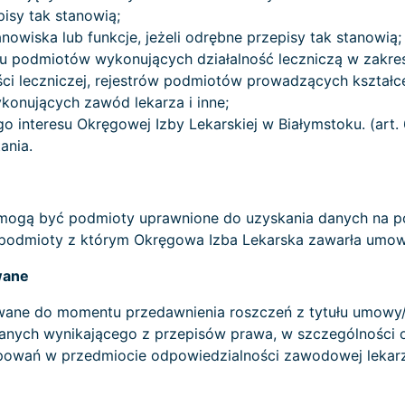
pisy tak stanowią;
nowiska lub funkcje, jeżeli odrębne przepisy tak stanowią;
tru podmiotów wykonujących działalność leczniczą w zakres
ści leczniczej, rejestrów podmiotów prowadzących kształ
konujących zawód lekarza i inne;
go interesu Okręgowej Izby Lekarskiej w Białymstoku. (art.
ania.
ogą być podmioty uprawnione do uzyskania danych na po
 podmioty z którym Okręgowa Izba Lekarska zawarła umow
wane
ane do momentu przedawnienia roszczeń z tytułu umowy/
anych wynikającego z przepisów prawa, w szczególności
ostępowań w przedmiocie odpowiedzialności zawodowej lek