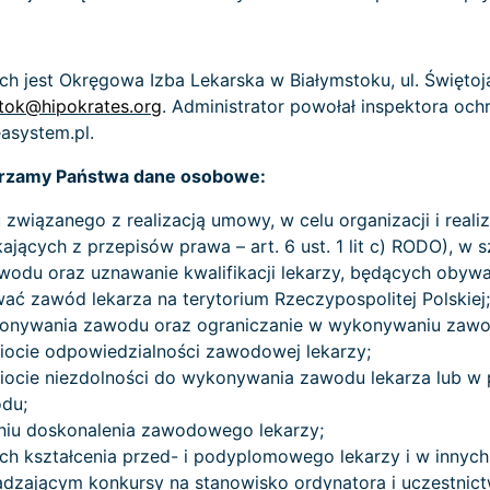
jest Okręgowa Izba Lekarska w Białymstoku, ul. Świętojań
stok@hipokrates.org
. Administrator powołał inspektora oc
asystem.pl.
twarzamy Państwa dane osobowe:
związanego z realizacją umowy, w celu organizacji i realiza
ących z przepisów prawa – art. 6 ust. 1 lit c) RODO), w s
du oraz uznawanie kwalifikacji lekarzy, będących obywa
ać zawód lekarza na terytorium Rzeczypospolitej Polskiej;
konywania zawodu oraz ograniczanie w wykonywaniu zawo
ocie odpowiedzialności zawodowej lekarzy;
ocie niezdolności do wykonywania zawodu lekarza lub w 
du;
niu doskonalenia zawodowego lekarzy;
ch kształcenia przed- i podyplomowego lekarzy i w inny
zającym konkursy na stanowisko ordynatora i uczestnict