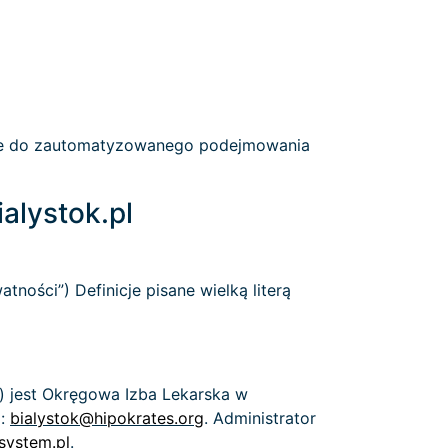
ane do zautomatyzowanego podejmowania
alystok.pl
tności”) Definicje pisane wielką literą
) jest Okręgowa Izba Lekarska w
l:
bialystok@hipokrates.org
. Administrator
system.pl
.