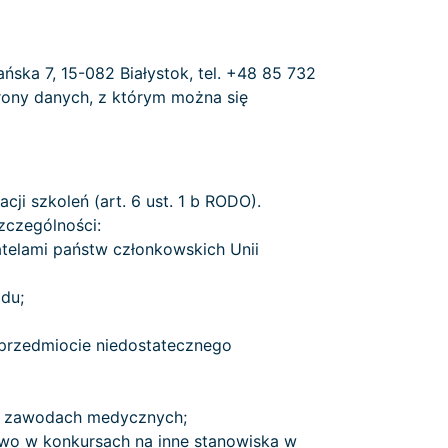
ska 7, 15-082 Białystok, tel. +48 85 732
hrony danych, z którym można się
cji szkoleń (art. 6 ust. 1 b RODO).
zczególności:
telami państw członkowskich Unii
du;
przedmiocie niedostatecznego
ch zawodach medycznych;
wo w konkursach na inne stanowiska w