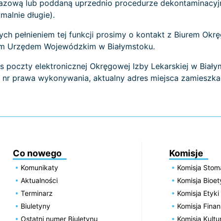
orazową lub poddaną uprzednio procedurze dekontaminacyjn
malnie długie).
ch pełnieniem tej funkcji prosimy o kontakt z Biurem Okręg
kim Urzędem Wojewódzkim w Białymstoku.
 poczty elektronicznej Okręgowej Izby Lekarskiej w Biał
, nr prawa wykonywania, aktualny adres miejsca zamieszka
Co nowego
Komisje
Komunikaty
Komisja Stom
Aktualności
Komisja Bioe
Terminarz
Komisja Etyki
Biuletyny
Komisja Fin
Ostatni numer Biuletynu
Komisja Kultu