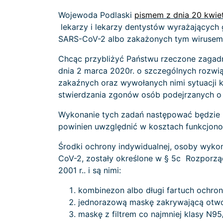
Wojewoda Podlaski
pismem z dnia 20 kwiet
lekarzy i lekarzy dentystów wyrażających
SARS-CoV-2 albo zakażonych tym wirusem 
Chcąc przybliżyć Państwu rzeczone zagad
dnia 2 marca 2020r. o szczególnych rozwi
zakaźnych oraz wywołanych nimi sytuacji 
stwierdzania zgonów osób podejrzanych o
Wykonanie tych zadań następować będzie 
powinien uwzględnić w kosztach funkcjono
Środki ochrony indywidualnej, osoby wyko
CoV-2, zostały określone w § 5c Rozporząd
2001 r.. i są nimi:
kombinezon albo długi fartuch ochron
jednorazową maskę zakrywającą otwo
maskę z filtrem co najmniej klasy N95