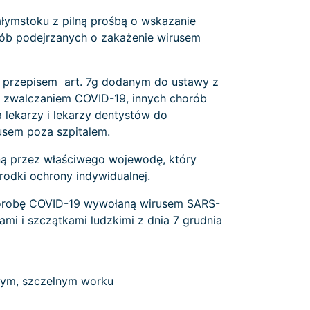
iałymstoku z pilną prośbą o wskazanie
sób podejrzanych o zakażenie wirusem
 przepisem art. 7g dodanym do ustawy z
i zwalczaniem COVID-19, innych chorób
lekarzy i lekarzy dentystów do
sem poza szpitalem.
ą przez właściwego wojewodę, który
odki ochrony indywidualnej.
chorobę COVID-19 wywołaną wirusem SARS-
i i szczątkami ludzkimi z dnia 7 grudnia
nym, szczelnym worku