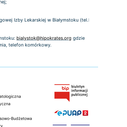
ej;
owej Izby Lekarskiej w Białymstoku (tel.:
ymstoku:
bialystok@hipokrates.org
gdzie
nia, telefon komórkowy.
atologiczna
tyczna
ansowo-Budżetowa
ry