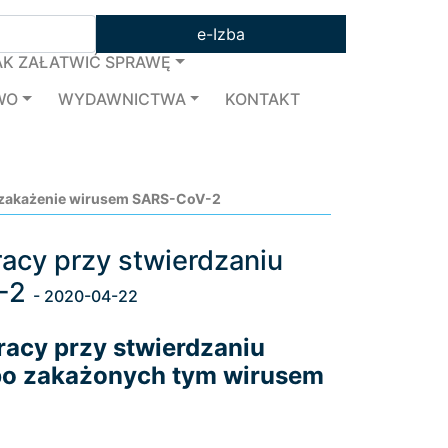
e-Izba
AK ZAŁATWIĆ SPRAWĘ
WO
WYDAWNICTWA
KONTAKT
 o zakażenie wirusem SARS-CoV-2
racy przy stwierdzaniu
V-2
- 2020-04-22
racy przy stwierdzaniu
bo zakażonych tym wirusem