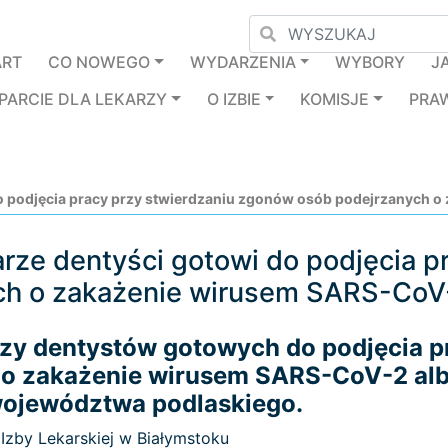
ART
CO NOWEGO
WYDARZENIA
WYBORY
J
PARCIE DLA LEKARZY
O IZBIE
KOMISJE
PRA
 do podjęcia pracy przy stwierdzaniu zgonów osób podejrzanych
arze dentyści gotowi do podjęcia p
ch o zakażenie wirusem SARS-Co
rzy dentystów gotowych do podjęcia p
 o zakażenie wirusem SARS-CoV-2 al
województwa podlaskiego.
Izby Lekarskiej w Białymstoku