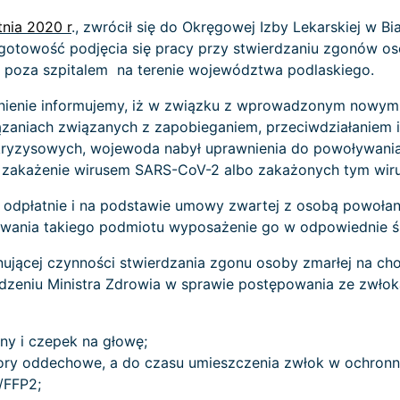
nia 2020 r
., zwrócił się do Okręgowej Izby Lekarskiej w B
 gotowość podjęcia się pracy przy stwierdzaniu zgonów o
poza szpitalem na terenie województwa podlaskiego.
nienie informujemy, iż w związku z wprowadzonym nowym
ązaniach związanych z zapobieganiem, przeciwdziałaniem 
kryzysowych, wojewoda nabył uprawnienia do powoływania 
 zakażenie wirusem SARS-CoV-2 albo zakażonych tym wiru
odpłatnie i na podstawie umowy zwartej z osobą powołan
wania takiego podmiotu wyposażenie go w odpowiednie śr
nującej czynności stwierdzania zgonu osoby zmarłej na 
zeniu Ministra Zdrowia w sprawie postępowania ze zwłokam
ny i czepek na głowę;
ry oddechowe, a do czasu umieszczenia zwłok w ochron
/FFP2;