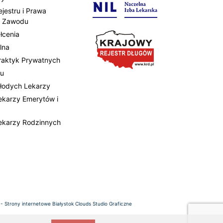
ejestru i Prawa
 Zawodu
łcenia
lna
Praktyk Prywatnych
tu
Młodych Lekarzy
Lekarzy Emerytów i
Lekarzy Rodzinnych
 -
Strony internetowe Białystok
Clouds Studio Graficzne