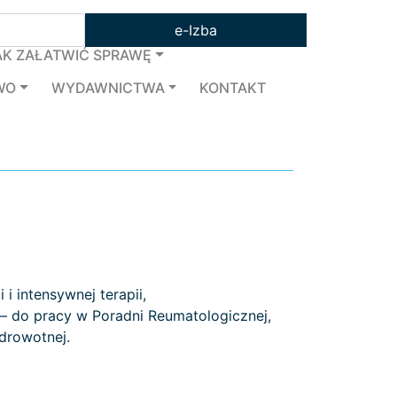
e-Izba
AK ZAŁATWIĆ SPRAWĘ
WO
WYDAWNICTWA
KONTAKT
 i intensywnej terapii,
ii – do pracy w Poradni Reumatologicznej,
drowotnej.