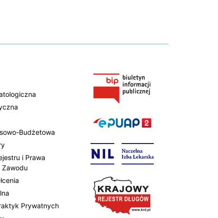
atologiczna
tyczna
ansowo-Budżetowa
ry
ejestru i Prawa
 Zawodu
łcenia
lna
Praktyk Prywatnych