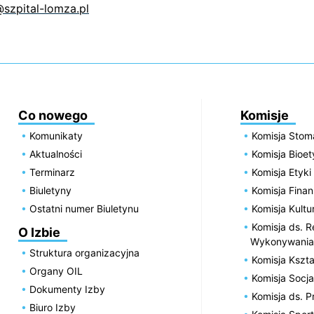
@szpital-lomza.pl
Co nowego
Komisje
Komunikaty
Komisja Stom
Aktualności
Komisja Bioe
Terminarz
Komisja Etyki
Biuletyny
Komisja Fin
Ostatni numer Biuletynu
Komisja Kultu
Komisja ds. R
O Izbie
Wykonywania
Struktura organizacyjna
Komisja Kszta
Organy OIL
Komisja Socja
Dokumenty Izby
Komisja ds. 
Biuro Izby