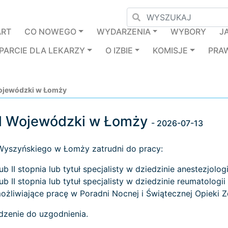
ART
CO NOWEGO
WYDARZENIA
WYBORY
J
PARCIE DLA LEKARZY
O IZBIE
KOMISJE
PRA
 Wojewódzki w Łomży
tal Wojewódzki w Łomży
- 2026-07-13
 Wyszyńskiego w Łomży zatrudni do pracy:
b II stopnia lub tytuł specjalisty w dziedzinie anestezjologii
lub II stopnia lub tytuł specjalisty w dziedzinie reumatolog
ożliwiające pracę w Poradni Nocnej i Świątecznej Opieki Z
dzenie do uzgodnienia.