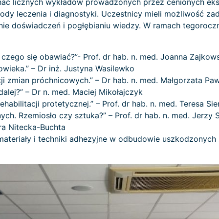
uchać licznych wykładów prowadzonych przez cenionych eks
y leczenia i diagnostyki. Uczestnicy mieli możliwość za
anie doświadczeń i pogłębianiu wiedzy. W ramach tegoroc
 czego się obawiać?”- Prof. dr hab. n. med. Joanna Zajkow
wieka.” – Dr inż. Justyna Wasilewko
i zmian próchnicowych.” – Dr hab. n. med. Małgorzata Pa
dalej?” – Dr n. med. Maciej Mikołajczyk
bilitacji protetycznej.” – Prof. dr hab. n. med. Teresa Sie
ch. Rzemiosło czy sztuka?” – Prof. dr hab. n. med. Jerzy 
dra Nitecka-Buchta
ateriały i techniki adhezyjne w odbudowie uszkodzonych zę