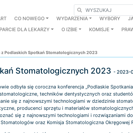
ART
CO NOWEGO
WYDARZENIA
WYBORY
J
PARCIE DLA LEKARZY
O IZBIE
KOMISJE
PRA
a z Podlaskich Spotkań Stomatologicznych 2023
otkań Stomatologicznych 2023
- 2023-
wie odbyła się coroczna konferencja „Podlaskie Spotkania
 stomatologiczne, techników dentystycznych oraz studentó
nanie się z najnowszymi technologiami w dziedzinie stomatol
tyczne, producenci sprzętu i materiałów stomatologicznych
oznać się z najnowszymi technologiami i rozwiązaniami do
 Stomatologów oraz Komisja Stomatologiczna Okręgowej R