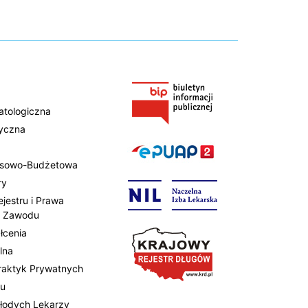
atologiczna
tyczna
ansowo-Budżetowa
ry
ejestru i Prawa
 Zawodu
łcenia
lna
Praktyk Prywatnych
tu
Młodych Lekarzy