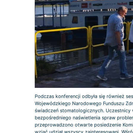
Podczas konferencji odbyła się również se
Wojewódzkiego Narodowego Funduszu Zdrow
świadczeń stomatologicznych. Uczestnicy 
bezpośredniego naświetlenia spraw problem
przeprowadzono otwarte posiedzenie Komis
wziąć udział wszyscy zainteresowani. Wśród 