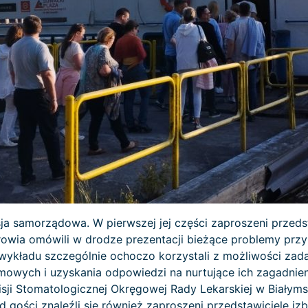
sja samorządowa. W pierwszej jej części zaproszeni przeds
ia omówili w drodze prezentacji bieżące problemy przy 
wykładu szczególnie ochoczo korzystali z możliwości zad
owych i uzyskania odpowiedzi na nurtujące ich zagadnieni
ji Stomatologicznej Okręgowej Rady Lekarskiej w Białymst
gości znaleźli się również zaproszeni przedstawiciele izb l