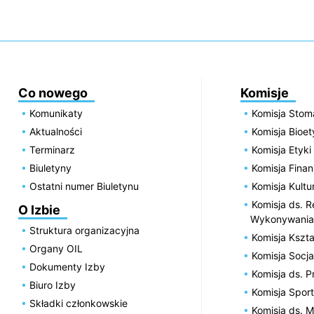
Co nowego
Komisje
Komunikaty
Komisja Stom
Aktualności
Komisja Bioe
Terminarz
Komisja Etyki
Biuletyny
Komisja Fin
Ostatni numer Biuletynu
Komisja Kultu
Komisja ds. R
O Izbie
Wykonywania
Struktura organizacyjna
Komisja Kszta
Organy OIL
Komisja Socja
Dokumenty Izby
Komisja ds. 
Biuro Izby
Komisja Spor
Składki członkowskie
Komisja ds. 