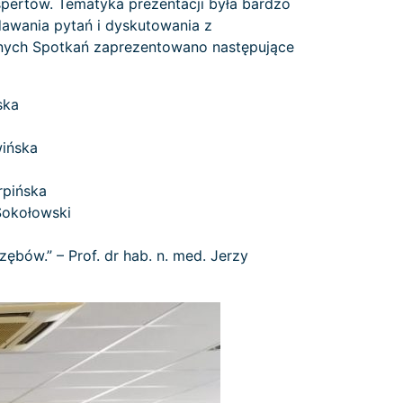
pertów. Tematyka prezentacji była bardzo
dawania pytań i dyskutowania z
znych Spotkań zaprezentowano następujące
ska
wińska
rpińska
Sokołowski
bów.” – Prof. dr hab. n. med. Jerzy