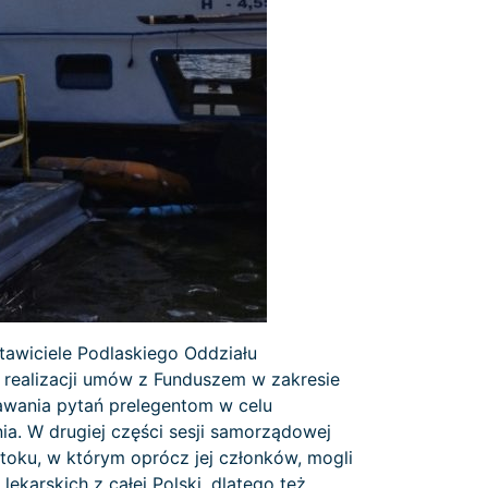
tawiciele Podlaskiego Oddziału
realizacji umów z Funduszem w zakresie
awania pytań prelegentom w celu
a. W drugiej części sesji samorządowej
oku, w którym oprócz jej członków, mogli
ekarskich z całej Polski, dlatego też