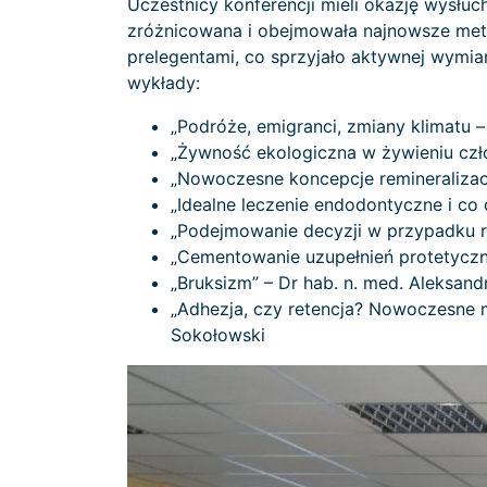
Uczestnicy konferencji mieli okazję wysł
zróżnicowana i obejmowała najnowsze metod
prelegentami, co sprzyjało aktywnej wymi
wykłady:
„Podróże, emigranci, zmiany klimatu –
„Żywność ekologiczna w żywieniu czło
„Nowoczesne koncepcje remineralizacj
„Idealne leczenie endodontyczne i co 
„Podejmowanie decyzji w przypadku reha
„Cementowanie uzupełnień protetyczny
„Bruksizm” – Dr hab. n. med. Aleksan
„Adhezja, czy retencja? Nowoczesne m
Sokołowski