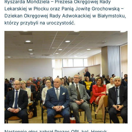
Ryszarda Mońdziela – Prezesa Okręgowej Rady
Lekarskiej w Płocku oraz Panią Jowitę Grochowską –
Dziekan Okręgowej Rady Adwokackiej w Białymstoku,
którzy przybyli na uroczystość.
Następnie głos zabrał Prezes ORL kol. Henryk