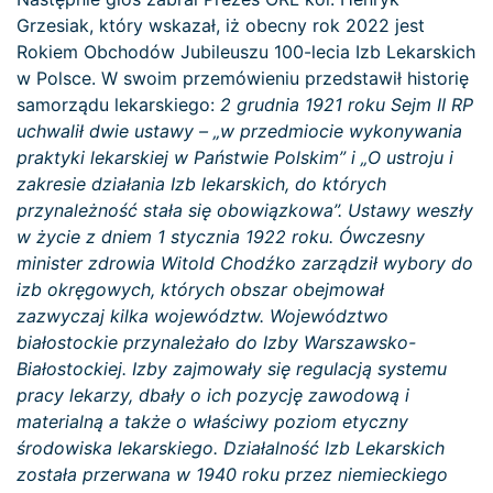
Grzesiak, który wskazał, iż obecny rok 2022 jest
Rokiem Obchodów Jubileuszu 100-lecia Izb Lekarskich
w Polsce. W swoim przemówieniu przedstawił historię
samorządu lekarskiego:
2 grudnia 1921 roku Sejm II RP
uchwalił dwie ustawy – „w przedmiocie wykonywania
praktyki lekarskiej w Państwie Polskim” i „O ustroju i
zakresie działania Izb lekarskich, do których
przynależność stała się obowiązkowa”. Ustawy weszły
w życie z dniem 1 stycznia 1922 roku. Ówczesny
minister zdrowia Witold Chodźko zarządził wybory do
izb okręgowych, których obszar obejmował
zazwyczaj kilka województw. Województwo
białostockie przynależało do Izby Warszawsko-
Białostockiej. Izby zajmowały się regulacją systemu
pracy lekarzy, dbały o ich pozycję zawodową i
materialną a także o właściwy poziom etyczny
środowiska lekarskiego. Działalność Izb Lekarskich
została przerwana w 1940 roku przez niemieckiego