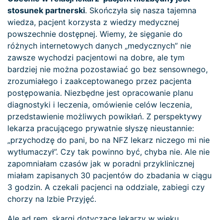
stosunek partnerski
. Skończyła się nasza tajemna
wiedza, pacjent korzysta z wiedzy medycznej
powszechnie dostępnej. Wiemy, że sięganie do
różnych internetowych danych „medycznych” nie
zawsze wychodzi pacjentowi na dobre, ale tym
bardziej nie można pozostawiać go bez sensownego,
zrozumiałego i zaakceptowanego przez pacjenta
postępowania. Niezbędne jest opracowanie planu
diagnostyki i leczenia, omówienie celów leczenia,
przedstawienie możliwych powikłań. Z perspektywy
lekarza pracującego prywatnie słyszę nieustannie:
„przychodzę do pani, bo na NFZ lekarz niczego mi nie
wytłumaczył”. Czy tak powinno być, chyba nie. Ale nie
zapomniałam czasów jak w poradni przyklinicznej
miałam zapisanych 30 pacjentów do zbadania w ciągu
3 godzin. A czekali pacjenci na oddziale, zabiegi czy
chorzy na Izbie Przyjęć.
Ale ad rem, skargi dotyczące lekarzy w wieku