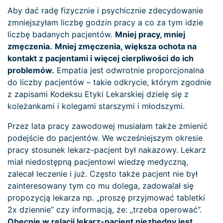
Aby dać radę fizycznie i psychicznie zdecydowanie
zmniejszyłam liczbę godzin pracy a co za tym idzie
liczbę badanych pacjentów.
Mniej pracy, mniej
zmęczenia.
Mniej zmęczenia, większa ochota na
kontakt z pacjentami i więcej cierpliwości do ich
problemów.
Empatia jest odwrotnie proporcjonalna
do liczby pacjentów – takie odkrycie, którym zgodnie
z zapisami Kodeksu Etyki Lekarskiej dzielę się z
koleżankami i kolegami starszymi i młodszymi.
Przez lata pracy zawodowej musiałam także zmienić
podejście do pacjentów. We wcześniejszym okresie
pracy stosunek lekarz-pacjent był nakazowy. Lekarz
miał niedostępną pacjentowi wiedzę medyczną,
zalecał leczenie i już. Często także pacjent nie był
zainteresowany tym co mu dolega, zadowalał się
propozycją lekarza np. „proszę przyjmować tabletki
2x dziennie” czy informacją, że: „trzeba operować”.
Obecnie w relacji lekarz-pacjent niezbędny jest