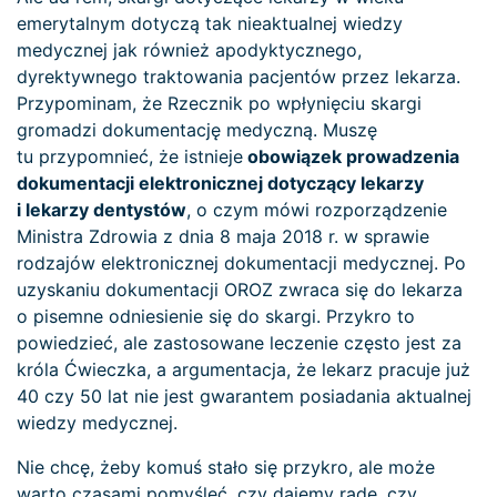
emerytalnym dotyczą tak nieaktualnej wiedzy
medycznej jak również apodyktycznego,
dyrektywnego traktowania pacjentów przez lekarza.
Przypominam, że Rzecznik po wpłynięciu skargi
gromadzi dokumentację medyczną. Muszę
tu przypomnieć, że istnieje
obowiązek prowadzenia
dokumentacji elektronicznej dotyczący lekarzy
i lekarzy dentystów
, o czym mówi rozporządzenie
Ministra Zdrowia z dnia 8 maja 2018 r. w sprawie
rodzajów elektronicznej dokumentacji medycznej. Po
uzyskaniu dokumentacji OROZ zwraca się do lekarza
o pisemne odniesienie się do skargi. Przykro to
powiedzieć, ale zastosowane leczenie często jest za
króla Ćwieczka, a argumentacja, że lekarz pracuje już
40 czy 50 lat nie jest gwarantem posiadania aktualnej
wiedzy medycznej.
Nie chcę, żeby komuś stało się przykro, ale może
warto czasami pomyśleć, czy dajemy radę, czy