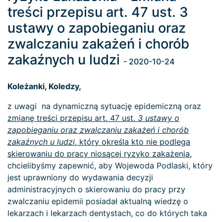
treści przepisu art. 47 ust. 3
ustawy o zapobieganiu oraz
zwalczaniu zakażeń i chorób
zakaźnych u ludzi
- 2020-10-24
Koleżanki, Koledzy,
z uwagi na dynamiczną sytuację epidemiczną oraz
zmianę treści przepisu art. 47 ust.
3 ustawy
o
zapobieganiu oraz zwalczaniu zakażeń i chorób
zakaźnych u ludzi
, który określa kto nie podlega
skierowaniu do pracy niosącej ryzyko zakażenia
,
chcielibyśmy zapewnić, aby Wojewoda Podlaski, który
jest uprawniony do wydawania decyzji
administracyjnych o skierowaniu do pracy przy
zwalczaniu epidemii posiadał aktualną wiedzę o
lekarzach i lekarzach dentystach, co do których taka