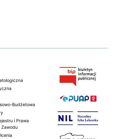
atologiczna
tyczna
ansowo-Budżetowa
ry
ejestru i Prawa
 Zawodu
łcenia