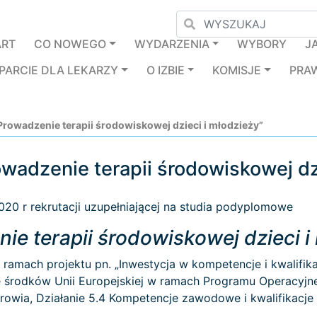
ART
CO NOWEGO
WYDARZENIA
WYBORY
J
PARCIE DLA LEKARZY
O IZBIE
KOMISJE
PRA
rowadzenie terapii środowiskowej dzieci i młodzieży”
adzenie terapii środowiskowej dz
020 r rekrutacji uzupełniającej na studia podyplomowe
ie terapii środowiskowej dzieci i
 ramach projektu pn. „Inwestycja w kompetencje i kwalifi
e środków Unii Europejskiej w ramach Programu Operacyj
rowia, Działanie 5.4 Kompetencje zawodowe i kwalifikacj