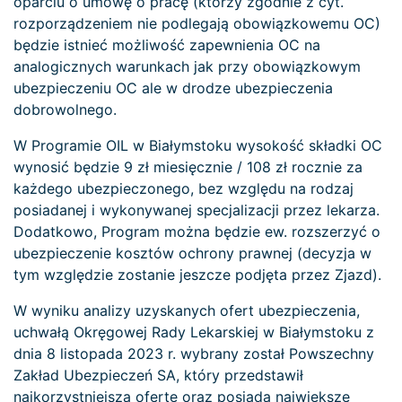
oparciu o umowę o pracę (którzy zgodnie z cyt.
rozporządzeniem nie podlegają obowiązkowemu OC)
będzie istnieć możliwość zapewnienia OC na
analogicznych warunkach jak przy obowiązkowym
ubezpieczeniu OC ale w drodze ubezpieczenia
dobrowolnego.
W Programie OIL w Białymstoku wysokość składki OC
wynosić będzie 9 zł miesięcznie / 108 zł rocznie za
każdego ubezpieczonego, bez względu na rodzaj
posiadanej i wykonywanej specjalizacji przez lekarza.
Dodatkowo, Program można będzie ew. rozszerzyć o
ubezpieczenie kosztów ochrony prawnej (decyzja w
tym względzie zostanie jeszcze podjęta przez Zjazd).
W wyniku analizy uzyskanych ofert ubezpieczenia,
uchwałą Okręgowej Rady Lekarskiej w Białymstoku z
dnia 8 listopada 2023 r. wybrany został Powszechny
Zakład Ubezpieczeń SA, który przedstawił
najkorzystniejszą ofertę oraz posiada największe