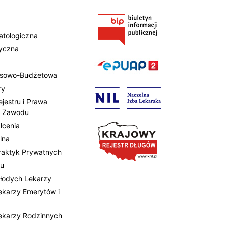
atologiczna
tyczna
ansowo-Budżetowa
ry
ejestru i Prawa
 Zawodu
łcenia
lna
Praktyk Prywatnych
tu
Młodych Lekarzy
Lekarzy Emerytów i
Lekarzy Rodzinnych