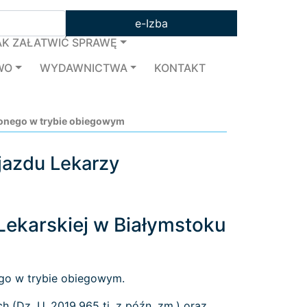
e-Izba
AK ZAŁATWIĆ SPRAWĘ
WO
WYDAWNICTWA
KONTAKT
zonego w trybie obiegowym
jazdu Lekarzy
ekarskiej w Białymstoku
go w trybie obiegowym.
h (Dz. U. 2019.965 tj. z późn. zm.) oraz