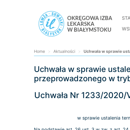
ST
WS
Home
>
Aktualności
>
Uchwała w sprawie ust
Uchwała w sprawie ustal
Loading...
przeprowadzonego w try
Uchwała Nr 1233/2020/V
w sprawie ustalenia t
Na podstawie art. 26 ust. 3 w zw. z art. 24