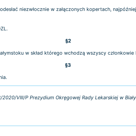
odesłać niezwłocznie w załączonych kopertach, najpóźniej
OZL.
§2
Białymstoku w skład którego wchodzą wszyscy członkowie
§3
ia.
3/2020/VIII/P Prezydium Okręgowej Rady Lekarskiej w Biał