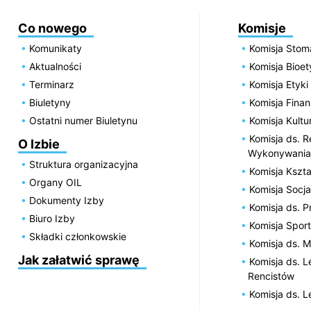
Co nowego
Komisje
Komunikaty
Komisja Stom
Aktualności
Komisja Bioe
Terminarz
Komisja Etyki
Biuletyny
Komisja Fin
Ostatni numer Biuletynu
Komisja Kultu
Komisja ds. R
O Izbie
Wykonywania
Struktura organizacyjna
Komisja Kszta
Organy OIL
Komisja Socja
Dokumenty Izby
Komisja ds. 
Biuro Izby
Komisja Spor
Składki członkowskie
Komisja ds. 
Jak załatwić sprawę
Komisja ds. 
Rencistów
Komisja ds. 