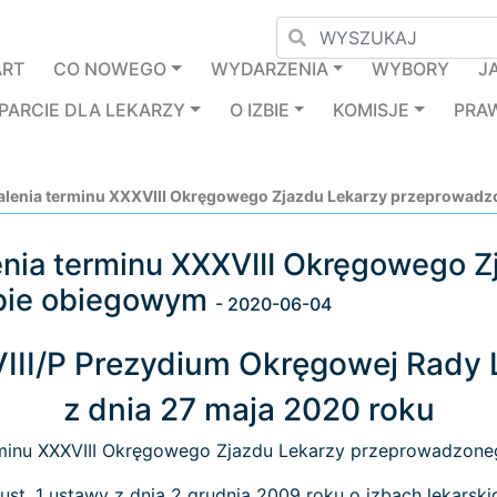
ART
CO NOWEGO
WYDARZENIA
WYBORY
J
PARCIE DLA LEKARZY
O IZBIE
KOMISJE
PRA
alenia terminu XXXVIII Okręgowego Zjazdu Lekarzy przeprowad
enia terminu XXXVIII Okręgowego Z
bie obiegowym
- 2020-06-04
III/P Prezydium Okręgowej Rady L
z dnia 27 maja 2020 roku
erminu XXXVIII Okręgowego Zjazdu Lekarzy przeprowadzone
 ust. 1 ustawy z dnia 2 grudnia 2009 roku o izbach lekarskic