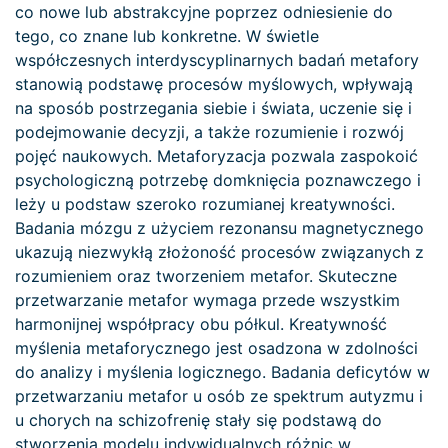
co nowe lub abstrakcyjne poprzez odniesienie do
tego, co znane lub konkretne. W świetle
współczesnych interdyscyplinarnych badań metafory
stanowią podstawę procesów myślowych, wpływają
na sposób postrzegania siebie i świata, uczenie się i
podejmowanie decyzji, a także rozumienie i rozwój
pojęć naukowych. Metaforyzacja pozwala zaspokoić
psychologiczną potrzebę domknięcia poznawczego i
leży u podstaw szeroko rozumianej kreatywności.
Badania mózgu z użyciem rezonansu magnetycznego
ukazują niezwykłą złożoność procesów związanych z
rozumieniem oraz tworzeniem metafor. Skuteczne
przetwarzanie metafor wymaga przede wszystkim
harmonijnej współpracy obu półkul. Kreatywność
myślenia metaforycznego jest osadzona w zdolności
do analizy i myślenia logicznego. Badania deficytów w
przetwarzaniu metafor u osób ze spektrum autyzmu i
u chorych na schizofrenię stały się podstawą do
stworzenia modelu indywidualnych różnic w