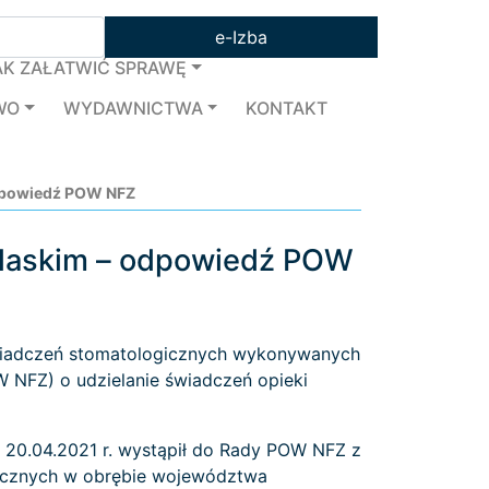
e-Izba
AK ZAŁATWIĆ SPRAWĘ
WO
WYDAWNICTWA
KONTAKT
dpowiedź POW NFZ
dlaskim – odpowiedź POW
wiadczeń stomatologicznych wykonywanych
NFZ) o udzielanie świadczeń opieki
. 20.04.2021 r. wystąpił do Rady POW NFZ z
ogicznych w obrębie województwa