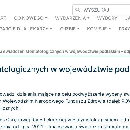
ART
CO NOWEGO
WYDARZENIA
WYBORY
J
PARCIE DLA LEKARZY
O IZBIE
KOMISJE
PRA
 świadczeń stomatologicznych w województwie podlaskim – o
tologicznych w województwie po
owadzi działania mające na celu podwyższenie wyceny ś
 Wojewódzkim Narodowego Funduszu Zdrowia (dalej: POW 
licznych.
ezes Okręgowej Rady Lekarskiej w Białymstoku pismem z dn
szenia od lipca 2021 r. finansowania świadczeń stomatol