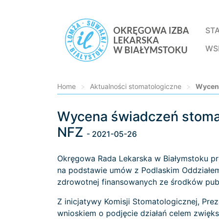
ST
WS
Home
>
Aktualności stomatologiczne
>
Wycena
Wycena świadczeń stoma
Loading...
NFZ
- 2021-05-26
Okręgowa Rada Lekarska w Białymstoku pr
na podstawie umów z Podlaskim Oddziałem
zdrowotnej finansowanych ze środków pub
Z inicjatywy Komisji Stomatologicznej, Pr
wnioskiem o podjęcie działań celem zwięk