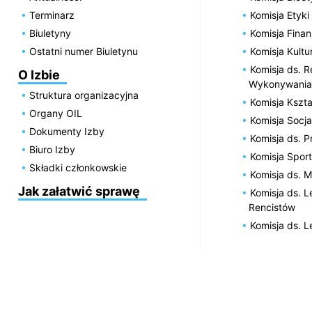
Terminarz
Komisja Etyki
Biuletyny
Komisja Fin
Ostatni numer Biuletynu
Komisja Kultu
Komisja ds. R
O Izbie
Wykonywania
Struktura organizacyjna
Komisja Kszta
Organy OIL
Komisja Socja
Dokumenty Izby
Komisja ds. 
Biuro Izby
Komisja Spor
Składki członkowskie
Komisja ds. 
Jak załatwić sprawę
Komisja ds. 
Rencistów
Komisja ds. 