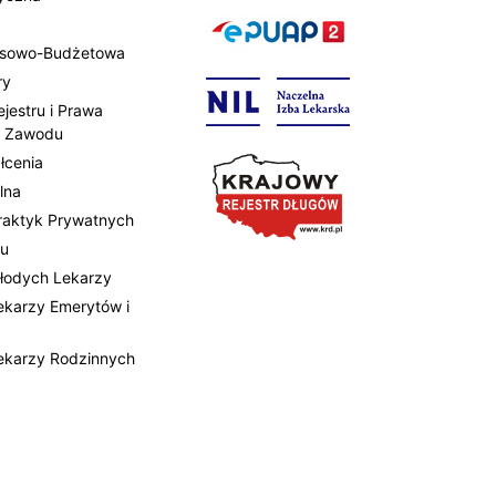
ansowo-Budżetowa
ry
ejestru i Prawa
 Zawodu
łcenia
lna
Praktyk Prywatnych
tu
Młodych Lekarzy
Lekarzy Emerytów i
Lekarzy Rodzinnych