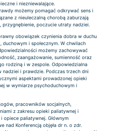
ieczne i niezniewalające.
 prawdy możemy pomagać odkrywać sens i
iązane z nieuleczalną chorobą zaburzają
 przygnębienie, poczucie utraty nadziei.
i prawny obowiązek czynienia dobra w duchu
m, duchowym i społecznym. W chwilach
e odpowiedzialności możemy zachowywać
ygodność, zaangażowanie, sumienność oraz
ego rodziną i w zespole. Odpowiedzialna
 nadziei i prawdzie. Podczas trzech dni
cznymi aspektami prowadzonej opieki
cyjnej w wymiarze psychoduchowym i
agogów, pracowników socjalnych,
ami z zakresu opieki paliatywnej i
 i opiece paliatywnej. Głównym
 nad Konferencją objęła dr n. o zdr.