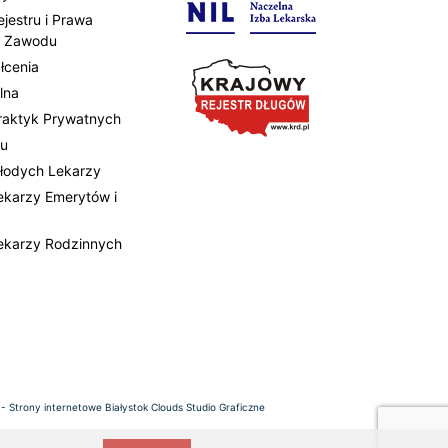
ejestru i Prawa
 Zawodu
łcenia
lna
Praktyk Prywatnych
tu
Młodych Lekarzy
Lekarzy Emerytów i
Lekarzy Rodzinnych
 -
Strony internetowe Białystok
Clouds Studio Graficzne