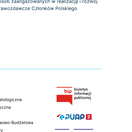
 osób zaangażowanych w realizację i rozwój
 Sprawozdawcze Członków Polskiego
atologiczna
tyczna
ansowo-Budżetowa
ry