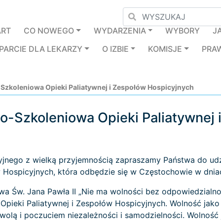
ART
CO NOWEGO
WYDARZENIA
WYBORY
J
PARCIE DLA LEKARZY
O IZBIE
KOMISJE
PRA
zkoleniowa Opieki Paliatywnej i Zespołów Hospicyjnych
o-Szkoleniowa Opieki Paliatywnej
yjnego z wielką przyjemnością zapraszamy Państwa do udz
w Hospicyjnych, która odbędzie się w Częstochowie w dnia
a Św. Jana Pawła II „Nie ma wolności bez odpowiedzialno
Opieki Paliatywnej i Zespołów Hospicyjnych. Wolność jako
olą i poczuciem niezależności i samodzielności. Wolność 