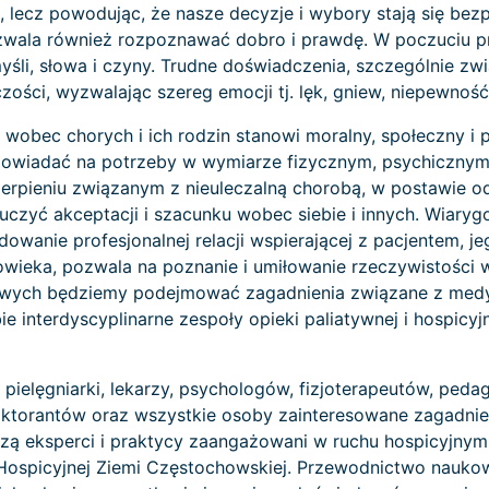
, lecz powodując, że nasze decyzje i wybory stają się bezp
ozwala również rozpoznawać dobro i prawdę. W poczuciu
yśli, słowa i czyny. Trudne doświadczenia, szczególnie zw
ci, wyzwalając szereg emocji tj. lęk, gniew, niepewność,
a wobec chorych i ich rodzin stanowi moralny, społeczny 
dpowiadać na potrzeby w wymiarze fizycznym, psychiczny
 cierpieniu związanym z nieuleczalną chorobą, w postawi
, uczyć akceptacji i szacunku wobec siebie i innych. Wiar
dowanie profesjonalnej relacji wspierającej z pacjentem, j
owieka, pozwala na poznanie i umiłowanie rzeczywistości w
owych będziemy podejmować zagadnienia związane z medy
bie interdyscyplinarne zespoły opieki paliatywnej i hospi
pielęgniarki, lekarzy, psychologów, fizjoterapeutów, ped
oktorantów oraz wszystkie osoby zainteresowane zagadnieni
zą eksperci i praktycy zaangażowani w ruchu hospicyjnym
Hospicyjnej Ziemi Częstochowskiej. Przewodnictwo naukowe