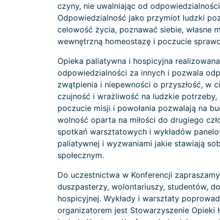
czyny, nie uwalniając od odpowiedzialności
Odpowiedzialność jako przymiot ludzki p
celowość życia, poznawać siebie, własne m
wewnętrzną homeostazę i poczucie sprawczoś
Opieka paliatywna i hospicyjna realizowan
odpowiedzialności za innych i pozwala o
zwątpienia i niepewności o przyszłość, w
czujność i wrażliwość na ludzkie potrzeby
poczucie misji i powołania pozwalają na bu
wolność oparta na miłości do drugiego czł
spotkań warsztatowych i wykładów panel
paliatywnej i wyzwaniami jakie stawiają so
społecznym.
Do uczestnictwa w Konferencji zapraszamy 
duszpasterzy, wolontariuszy, studentów, d
hospicyjnej. Wykłady i warsztaty poprowad
organizatorem jest Stowarzyszenie Opieki 