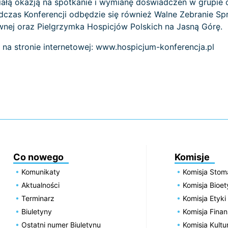
iałą okazją na spotkanie i wymianę doświadczeń w grupie
Podczas Konferencji odbędzie się również Walne Zebranie
wnej oraz Pielgrzymka Hospicjów Polskich na Jasną Górę.
na stronie internetowej: www.hospicjum-konferencja.pl
Co nowego
Komisje
Komunikaty
Komisja Stom
Aktualności
Komisja Bioe
Terminarz
Komisja Etyki
Biuletyny
Komisja Fin
Ostatni numer Biuletynu
Komisja Kultu