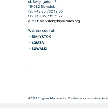
ul. Świętojańska 7
15-082 Białystok
tel. +48 85 732 19 35
fax +48 85 732 71 72
e-mail:
bialystok@hipokrates.org
Wybierz oddział:
BIAŁYSTOK
ŁOMŻA
SUWAŁKI
© 2026 Okręgowa Izba Lekarska | Wszelkie prawa zastrzeżone, kopiow