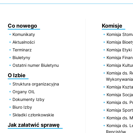
Co nowego
Komisje
Komunikaty
Komisja Stom
Aktualności
Komisja Bioe
Terminarz
Komisja Etyki
Biuletyny
Komisja Fin
Ostatni numer Biuletynu
Komisja Kultu
Komisja ds. R
O Izbie
Wykonywania
Struktura organizacyjna
Komisja Kszta
Organy OIL
Komisja Socja
Dokumenty Izby
Komisja ds. 
Biuro Izby
Komisja Spor
Składki członkowskie
Komisja ds. 
Jak załatwić sprawę
Komisja ds. 
Rencistów