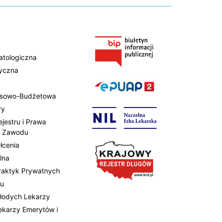
atologiczna
tyczna
ansowo-Budżetowa
ry
ejestru i Prawa
 Zawodu
łcenia
lna
Praktyk Prywatnych
tu
Młodych Lekarzy
Lekarzy Emerytów i