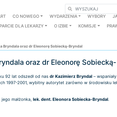
ART
CO NOWEGO
WYDARZENIA
WYBORY
J
PARCIE DLA LEKARZY
O IZBIE
KOMISJE
PRA
a Bryndala oraz dr Eleonorę Sobiecką-Bryndal
yndala oraz dr Eleonorę Sobiecką
u 92 lat odszedł od nas
dr Kazimierz Bryndal
– wspaniały
tach 1997-2001, wybitny autorytet zarówno w środowisku le
ż jego małżonka,
lek. dent. Eleonora Sobiecka-Bryndal
.