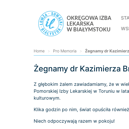
ST
WS
Home
>
Pro Memoria
>
Żegnamy dr Kazimierz
Żegnamy dr Kazimierza Br
Loading...
Z głębokim żalem zawiadamiamy, że w wiek
Pomorskiej Izby Lekarskiej w Toruniu w la
kulturowym.
Klika godzin po nim, świat opuściła równie
Niech odpoczywają razem w pokoju!