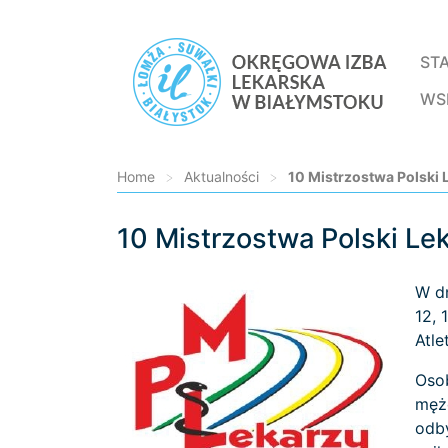
ST
WS
Home
>
Aktualności
>
10 Mistrzostwa Polski L
10 Mistrzostwa Polski Le
Loading...
W d
12, 
Atle
Osob
mężc
odby