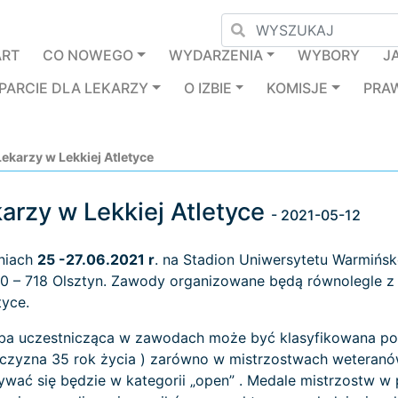
ART
CO NOWEGO
WYDARZENIA
WYBORY
J
PARCIE DLA LEKARZY
O IZBIE
KOMISJE
PRA
ekarzy w Lekkiej Atletyce
karzy w Lekkiej Atletyce
- 2021-05-12
niach
25 -27.06.2021 r
. na Stadion Uniwersytetu Warmińsk
10 – 718 Olsztyn. Zawody organizowane będą równolegle z 
tyce.
a uczestnicząca w zawodach może być klasyfikowana podw
zyzna 35 rok życia ) zarówno w mistrzostwach weteranów j
wać się będzie w kategorii „open” . Medale mistrzostw w