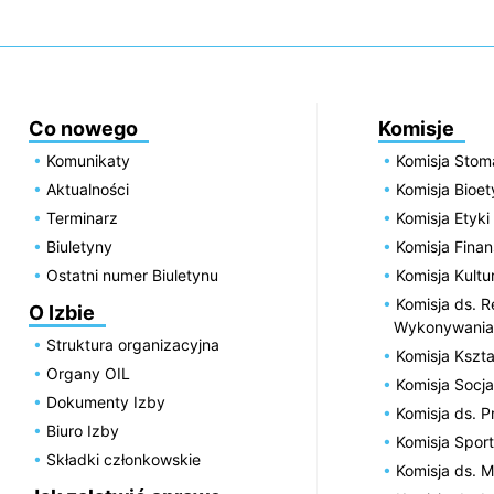
Co nowego
Komisje
Komunikaty
Komisja Stom
Aktualności
Komisja Bioe
Terminarz
Komisja Etyki
Biuletyny
Komisja Fin
Ostatni numer Biuletynu
Komisja Kultu
Komisja ds. R
O Izbie
Wykonywania
Struktura organizacyjna
Komisja Kszta
Organy OIL
Komisja Socja
Dokumenty Izby
Komisja ds. 
Biuro Izby
Komisja Spor
Składki członkowskie
Komisja ds. 