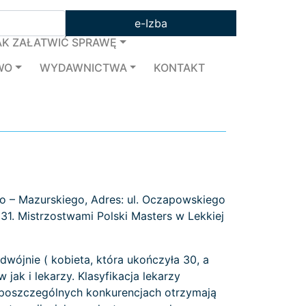
e-Izba
AK ZAŁATWIĆ SPRAWĘ
WO
WYDAWNICTWA
KONTAKT
o – Mazurskiego, Adres: ul. Oczapowskiego
31. Mistrzostwami Polski Masters w Lekkiej
ójnie ( kobieta, która ukończyła 30, a
ak i lekarzy. Klasyfikacja lekarzy
 poszczególnych konkurencjach otrzymają