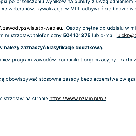
epsi po przeliczeniu wyników na punkty z uwzględnieniem
cie weteranów. Rywalizacja w MPL odbywać się będzie we
://zawodypzwla.atp-web.eu/
. Osoby chętne do udziału w 
m mistrzostw: telefoniczny
504101375
lub e-mail
julekp@o
w należy zaznaczyć klasyfikację dodatkową.
nież program zawodów, komunikat organizacyjny i karta z
ędą obowiązywać stosowne zasady bezpieczeństwa związa
mistrzostw na stronie
https://www.pzlam.pl/pl/