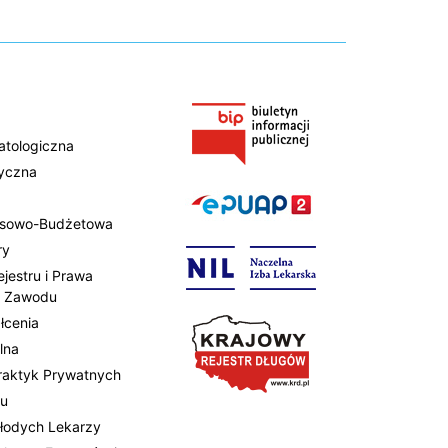
atologiczna
tyczna
ansowo-Budżetowa
ry
ejestru i Prawa
 Zawodu
łcenia
lna
Praktyk Prywatnych
tu
Młodych Lekarzy