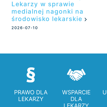
Lekarzy w sprawie
medialnej nagonki na
środowisko lekarskie
2026-07-10
PRAWO DLA
WSPARCIE
U
LEKARZY
DLA
LEKARZY