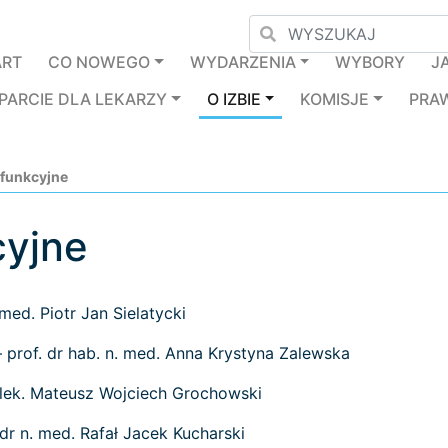
ART
CO NOWEGO
WYDARZENIA
WYBORY
J
PARCIE DLA LEKARZY
O IZBIE
KOMISJE
PRA
 funkcyjne
cyjne
 med. Piotr Jan Sielatycki
– prof. dr hab. n. med. Anna Krystyna Zalewska
 lek. Mateusz Wojciech Grochowski
 dr n. med. Rafał Jacek Kucharski