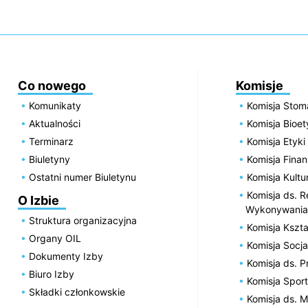
Co nowego
Komisje
Komunikaty
Komisja Stom
Aktualności
Komisja Bioe
Terminarz
Komisja Etyki
Biuletyny
Komisja Fin
Ostatni numer Biuletynu
Komisja Kultu
Komisja ds. R
O Izbie
Wykonywania
Struktura organizacyjna
Komisja Kszta
Organy OIL
Komisja Socja
Dokumenty Izby
Komisja ds. 
Biuro Izby
Komisja Spor
Składki członkowskie
Komisja ds. 