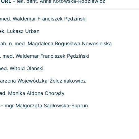
ORL
– lek. dent. Anna Kotowska-Rodziewicz
 med. Waldemar Franciszek Pędziński
ek. Łukasz Urban
hab. n. med. Magdalena Bogusława Nowosielska
. med. Waldemar Franciszek Pędziński
med. Witold Olański
 Marzena Wojewódzka-Żelezniakowicz
 med. Monika Aldona Chorąży
– mgr Małgorzata Sadłowska-Suprun