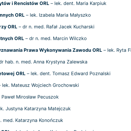
ytów i Rencistów ORL
– lek. dent. Maria Karpiuk
innych ORL
– lek. Izabela Maria Małyszko
rzy ORL
– dr n. med. Rafał Jacek Kucharski
atnych ORL
– dr n. med. Marcin Wilczko
Przyznawania Prawa Wykonywania Zawodu ORL
– lek. Ryta 
 dr hab. n. med. Anna Krystyna Zalewska
etowej
ORL
– lek. dent. Tomasz Edward Poznalski
 lek. Mateusz Wojciech Grochowski
. Paweł Mirosław Pecuszok
ek. Justyna Katarzyna Matejczuk
n. med. Katarzyna Konończuk