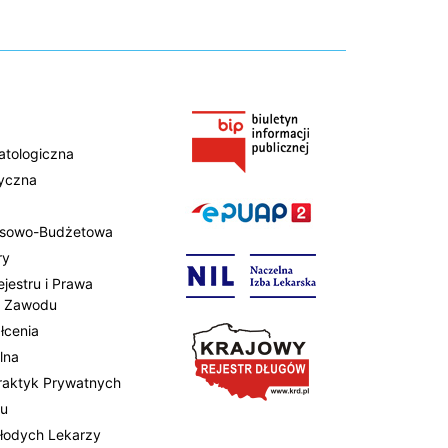
atologiczna
tyczna
ansowo-Budżetowa
ry
ejestru i Prawa
 Zawodu
łcenia
lna
Praktyk Prywatnych
tu
Młodych Lekarzy