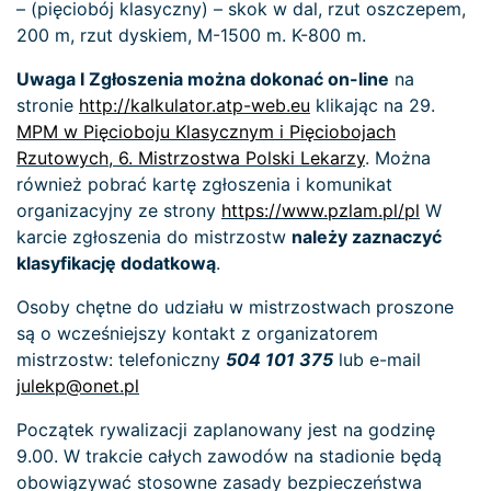
– (pięciobój klasyczny) – skok w dal, rzut oszczepem,
200 m, rzut dyskiem, M-1500 m. K-800 m.
Uwaga I Zgłoszenia można dokonać on-line
na
stronie
http://kalkulator.atp-web.eu
klikając na 29.
MPM w Pięcioboju Klasycznym i Pięciobojach
Rzutowych, 6. Mistrzostwa Polski Lekarzy
. Można
również pobrać kartę zgłoszenia i komunikat
organizacyjny ze strony
https://www.pzlam.pl/pl
W
karcie zgłoszenia do mistrzostw
należy zaznaczyć
klasyfikację dodatkową
.
Osoby chętne do udziału w mistrzostwach proszone
są o wcześniejszy kontakt z organizatorem
mistrzostw: telefoniczny
504 101 375
lub e-mail
julekp@onet.pl
Początek rywalizacji zaplanowany jest na godzinę
9.00. W trakcie całych zawodów na stadionie będą
obowiązywać stosowne zasady bezpieczeństwa