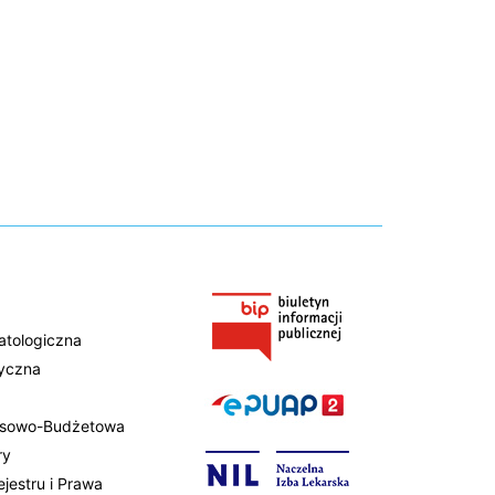
atologiczna
tyczna
ansowo-Budżetowa
ry
ejestru i Prawa