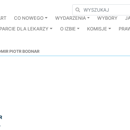
ART
CO NOWEGO
WYDARZENIA
WYBORY
J
PARCIE DLA LEKARZY
O IZBIE
KOMISJE
PRA
MIR PIOTR BODNAR
R
,