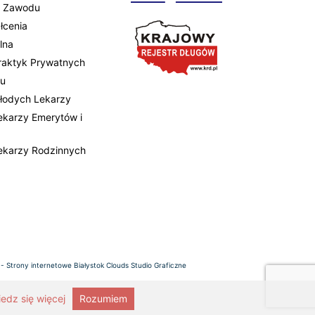
 Zawodu
łcenia
lna
Praktyk Prywatnych
tu
Młodych Lekarzy
Lekarzy Emerytów i
Lekarzy Rodzinnych
 -
Strony internetowe Białystok
Clouds Studio Graficzne
edz się więcej
Rozumiem