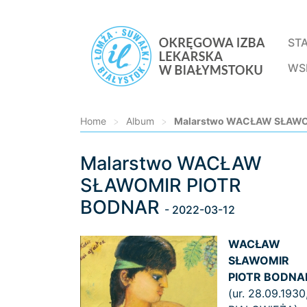
ST
WS
Home
>
Album
>
Malarstwo WACŁAW SŁAWO
Malarstwo WACŁAW
Loading...
SŁAWOMIR PIOTR
BODNAR
- 2022-03-12
WACŁAW
SŁAWOMIR
PIOTR BODNA
(ur. 28.09.1930