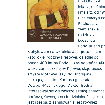
BIAŁOWIEŻA) –
lekarz, rzeźbia
i malarz, od 1
r. na emeryturz
Pochodzi z
ziemiańskiej
rodziny z
Łuczyńca
Podolskiego p
Mohylowem na Ukrainie. Jest potomkiem
katolickiej rodziny kresowej, osiadłej od
ponad 400 lat na Podolu, zaś od końca XIX
wieku zamieszkałej w Kijowie, skąd ojciec
artysty Piotr wyruszył do Bobrujska i
zaciągnął się do I Korpusu generała
Dowbor-Muśnickiego. Doktor Bodnar
interesował się od zawsze sztuką antyczną
oprócz głównego nurtu działalności, jakim
jest rzeźba, z zamiłowania jest również