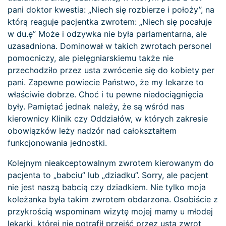
pani doktor kwestia: „Niech się rozbierze i położy”, na
którą reaguje pacjentka zwrotem: „Niech się pocałuje
w du.ę” Może i odzywka nie była parlamentarna, ale
uzasadniona. Dominował w takich zwrotach personel
pomocniczy, ale pielęgniarskiemu także nie
przechodziło przez usta zwrócenie się do kobiety per
pani. Zapewne powiecie Państwo, że my lekarze to
właściwie dobrze. Choć i tu pewne niedociągnięcia
były. Pamiętać jednak należy, że są wśród nas
kierownicy Klinik czy Oddziałów, w których zakresie
obowiązków leży nadzór nad całokształtem
funkcjonowania jednostki.
Kolejnym nieakceptowalnym zwrotem kierowanym do
pacjenta to „babciu” lub „dziadku”. Sorry, ale pacjent
nie jest naszą babcią czy dziadkiem. Nie tylko moja
koleżanka była takim zwrotem obdarzona. Osobiście z
przykrością wspominam wizytę mojej mamy u młodej
lekarki, której nie potrafił przejść przez usta zwrot