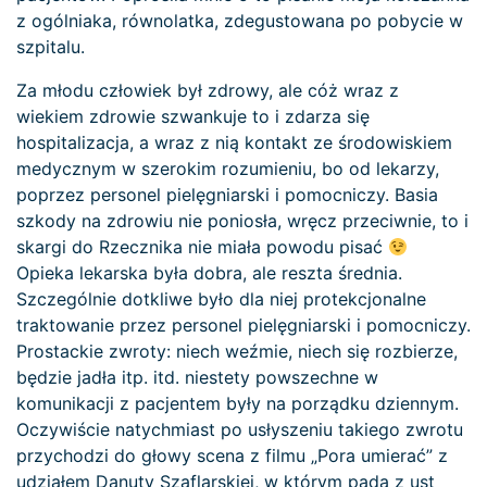
z ogólniaka, równolatka, zdegustowana po pobycie w
szpitalu.
Za młodu człowiek był zdrowy, ale cóż wraz z
wiekiem zdrowie szwankuje to i zdarza się
hospitalizacja, a wraz z nią kontakt ze środowiskiem
medycznym w szerokim rozumieniu, bo od lekarzy,
poprzez personel pielęgniarski i pomocniczy. Basia
szkody na zdrowiu nie poniosła, wręcz przeciwnie, to i
skargi do Rzecznika nie miała powodu pisać
Opieka lekarska była dobra, ale reszta średnia.
Szczególnie dotkliwe było dla niej protekcjonalne
traktowanie przez personel pielęgniarski i pomocniczy.
Prostackie zwroty: niech weźmie, niech się rozbierze,
będzie jadła itp. itd. niestety powszechne w
komunikacji z pacjentem były na porządku dziennym.
Oczywiście natychmiast po usłyszeniu takiego zwrotu
przychodzi do głowy scena z filmu „Pora umierać” z
udziałem Danuty Szaflarskiej, w którym pada z ust