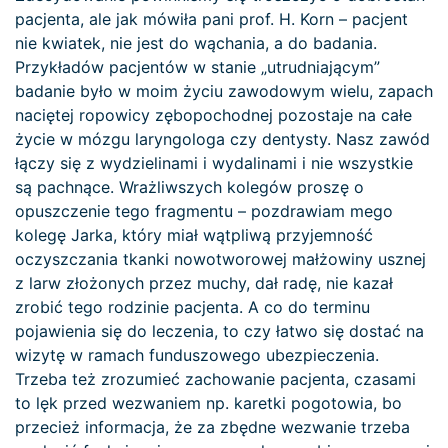
pacjenta, ale jak mówiła pani prof. H. Korn – pacjent
nie kwiatek, nie jest do wąchania, a do badania.
Przykładów pacjentów w stanie „utrudniającym”
badanie było w moim życiu zawodowym wielu, zapach
naciętej ropowicy zębopochodnej pozostaje na całe
życie w mózgu laryngologa czy dentysty. Nasz zawód
łączy się z wydzielinami i wydalinami i nie wszystkie
są pachnące. Wrażliwszych kolegów proszę o
opuszczenie tego fragmentu – pozdrawiam mego
kolegę Jarka, który miał wątpliwą przyjemność
oczyszczania tkanki nowotworowej małżowiny usznej
z larw złożonych przez muchy, dał radę, nie kazał
zrobić tego rodzinie pacjenta. A co do terminu
pojawienia się do leczenia, to czy łatwo się dostać na
wizytę w ramach funduszowego ubezpieczenia.
Trzeba też zrozumieć zachowanie pacjenta, czasami
to lęk przed wezwaniem np. karetki pogotowia, bo
przecież informacja, że za zbędne wezwanie trzeba