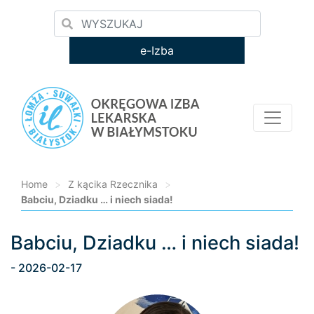
e-Izba
Home
>
Z kącika Rzecznika
>
Babciu, Dziadku … i niech siada!
Babciu, Dziadku … i niech siada!
Loading...
- 2026-02-17