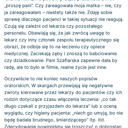
„proszę pani”. Czy zareagowała moja matka – nie, czy
ja zareagowałam – niestety także nie. Zdaję sobie
sprawę dlaczego pacjenci w takiej sytuacji nie reagują.
Czują się zależni od lekarza czy pozostałego
personelu. Obawiają się, że jak zwrócą uwagę to
lekarz czy inny członek zespołu terapeutycznego się
obrazi, że odbije się to na leczeniu czy opiece
medycznej. Zaciskają zęby i znoszą to babciowanie
czy dziadkowanie. Pani Szaflarska zapewne dała by
radę, ale to było w filmie, realne życie jest inne.
Oczywiście to nie koniec naszych popisów
oratorskich. W skargach przewijają się negatywne
zwroty kierowane przez lekarzy do pacjentów czy ich
rodzin dotyczące czasu włączenia leczenia: „co tak
długo czekali z przyjazdem do lekarza” lub z oceną
wyglądu, czy higieny pacjenta: „niech go umyją, bo nie
będę badała brudnego, śmierdzącego” itp. itd.
Zdecydowanie powinniśmy się troszczyć o dobrostan