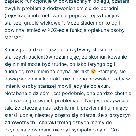
zapłacić funkcjonuje w powszechnym obiegu, czasami
zwykły problem z dodzwonieniem się do poradni
(rejestracja internetowa nie poprawi tej sytuacji w
starszej grupie wiekowej). Może śladem onkologii
powinna istnieć w POZ-ecie funkcja opiekuna osoby
starszej.
Kończąc bardzo proszę o pozytywny stosunek do
starszych pacjentów rozumiejąc, że skomunikowanie
się z nimi może być trudne, co lako laryngolog i
audiolog rozumiem to chyba jak nikt
Starajmy się
nawiązać z nimi kontakt, nie można pozwalać, żeby w
imieniu osoby starszej mówił jedynie opiekun.
Notabene z dziećmi jest podobnie, one bardzo chętnie
opowiadają o swoich problemach. Nie jest oczywiście
tak, że otaczają nas jedynie mili, przyjemni i ujmujący
starsi ludzie, niestety często się zdarza, że z przyczyn
zdrowotnych i charakterologicznych mamy do
czynienia z osobami niezbyt sympatycznymi. Cóż