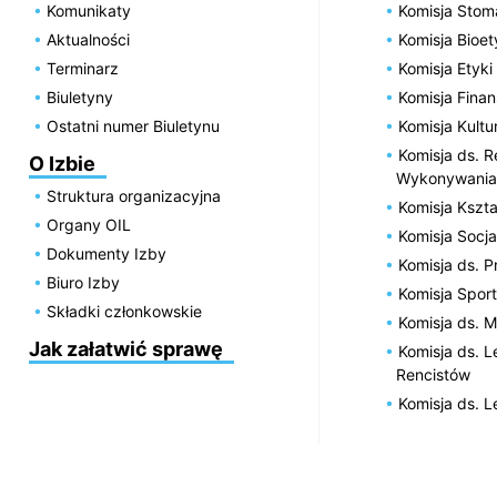
Komunikaty
Komisja Stom
Aktualności
Komisja Bioe
Terminarz
Komisja Etyki
Biuletyny
Komisja Fin
Ostatni numer Biuletynu
Komisja Kultu
Komisja ds. R
O Izbie
Wykonywania
Struktura organizacyjna
Komisja Kszta
Organy OIL
Komisja Socja
Dokumenty Izby
Komisja ds. 
Biuro Izby
Komisja Spor
Składki członkowskie
Komisja ds. 
Jak załatwić sprawę
Komisja ds. 
Rencistów
Komisja ds. 