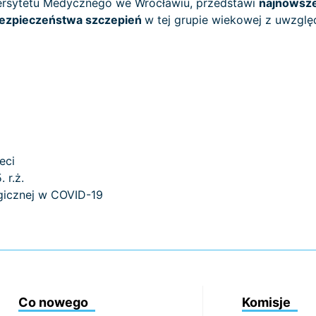
niwersytetu Medycznego we Wrocławiu, przedstawi
najnowsze
bezpieczeństwa szczepień
w tej grupie wiekowej z uwzgl
eci
 r.ż.
gicznej w COVID-19
Co nowego
Komisje