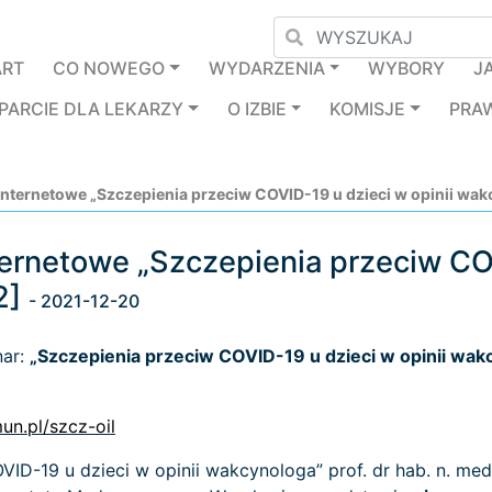
ART
CO NOWEGO
WYDARZENIA
WYBORY
J
PARCIE DLA LEKARZY
O IZBIE
KOMISJE
PRA
nternetowe „Szczepienia przeciw COVID-19 u dzieci w opinii wak
ernetowe „Szczepienia przeciw COV
2]
- 2021-12-20
nar:
„Szczepienia przeciw COVID-19 u dzieci w opinii wak
mun.pl/szcz-oil
ID-19 u dzieci w opinii wakcynologa” prof. dr hab. n. med