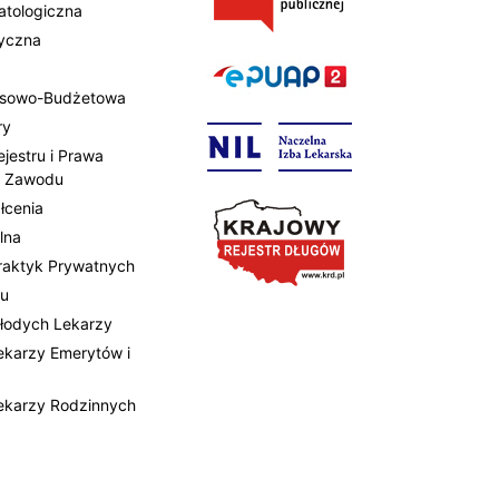
atologiczna
tyczna
ansowo-Budżetowa
ry
ejestru i Prawa
 Zawodu
łcenia
lna
Praktyk Prywatnych
tu
Młodych Lekarzy
Lekarzy Emerytów i
Lekarzy Rodzinnych