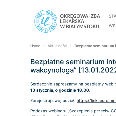
ST
WS
Home
>
Aktualności
>
Bezpłatne seminarium i
Bezpłatne seminarium int
Loading...
wakcynologa” [13.01.202
Serdecznie zapraszamy na bezpłatny webi
13 stycznia, o godzinie 18.00
.
Zarejestruj swój udział:
https://linki.euroim
Podczas webinaru „Szczepienia przeciw COV