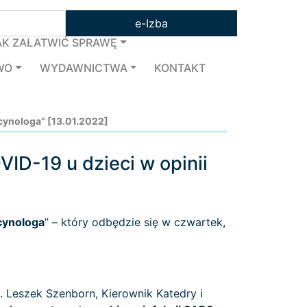
e-Izba
AK ZAŁATWIĆ SPRAWĘ
WO
WYDAWNICTWA
KONTAKT
cynologa” [13.01.2022]
ID-19 u dzieci w opinii
cynologa
” – który odbędzie się w czwartek,
. Leszek Szenborn, Kierownik Katedry i