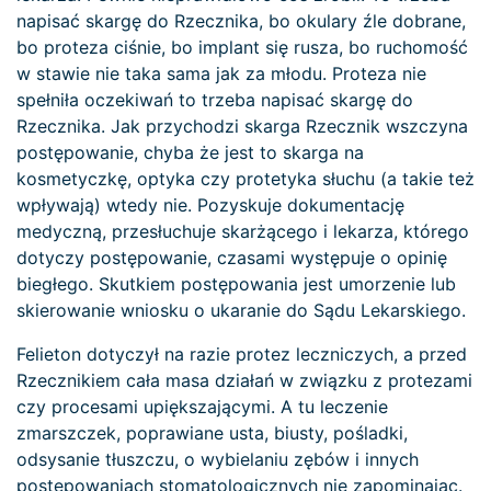
napisać skargę do Rzecznika, bo okulary źle dobrane,
bo proteza ciśnie, bo implant się rusza, bo ruchomość
w stawie nie taka sama jak za młodu. Proteza nie
spełniła oczekiwań to trzeba napisać skargę do
Rzecznika. Jak przychodzi skarga Rzecznik wszczyna
postępowanie, chyba że jest to skarga na
kosmetyczkę, optyka czy protetyka słuchu (a takie też
wpływają) wtedy nie. Pozyskuje dokumentację
medyczną, przesłuchuje skarżącego i lekarza, którego
dotyczy postępowanie, czasami występuje o opinię
biegłego. Skutkiem postępowania jest umorzenie lub
skierowanie wniosku o ukaranie do Sądu Lekarskiego.
Felieton dotyczył na razie protez leczniczych, a przed
Rzecznikiem cała masa działań w związku z protezami
czy procesami upiększającymi. A tu leczenie
zmarszczek, poprawiane usta, biusty, pośladki,
odsysanie tłuszczu, o wybielaniu zębów i innych
postępowaniach stomatologicznych nie zapominając.