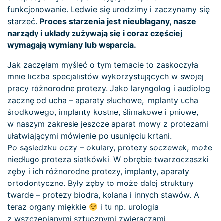
funkcjonowanie. Ledwie się urodzimy i zaczynamy się
starzeć.
Proces starzenia jest nieubłagany, nasze
narządy i układy zużywają się i coraz częściej
wymagają wymiany lub wsparcia.
Jak zaczęłam myśleć o tym temacie to zaskoczyła
mnie liczba specjalistów wykorzystujących w swojej
pracy różnorodne protezy. Jako laryngolog i audiolog
zacznę od ucha – aparaty słuchowe, implanty ucha
środkowego, implanty kostne, ślimakowe i pniowe,
w naszym zakresie jeszcze aparat mowy z protezami
ułatwiającymi mówienie po usunięciu krtani.
Po sąsiedzku oczy – okulary, protezy soczewek, może
niedługo proteza siatkówki. W obrębie twarzoczaszki
zęby i ich różnorodne protezy, implanty, aparaty
ortodontyczne. Były zęby to może dalej struktury
twarde – protezy biodra, kolana i innych stawów. A
teraz organy miękkie
i tu np. urologia
z wszczepianymi sztucznymi zwieraczami