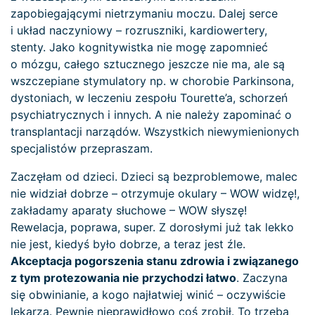
zapobiegającymi nietrzymaniu moczu. Dalej serce
i układ naczyniowy – rozruszniki, kardiowertery,
stenty. Jako kognitywistka nie mogę zapomnieć
o mózgu, całego sztucznego jeszcze nie ma, ale są
wszczepiane stymulatory np. w chorobie Parkinsona,
dystoniach, w leczeniu zespołu Tourette’a, schorzeń
psychiatrycznych i innych. A nie należy zapominać o
transplantacji narządów. Wszystkich niewymienionych
specjalistów przepraszam.
Zaczęłam od dzieci. Dzieci są bezproblemowe, malec
nie widział dobrze – otrzymuje okulary – WOW widzę!,
zakładamy aparaty słuchowe – WOW słyszę!
Rewelacja, poprawa, super. Z dorosłymi już tak lekko
nie jest, kiedyś było dobrze, a teraz jest źle.
Akceptacja pogorszenia stanu zdrowia i związanego
z tym protezowania nie przychodzi łatwo
. Zaczyna
się obwinianie, a kogo najłatwiej winić – oczywiście
lekarza. Pewnie nieprawidłowo coś zrobił. To trzeba