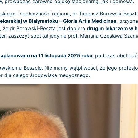
, prowadząc zarówno opiekę stacjonarną, jak i domową.
rskiego i społeczności regionu, dr Tadeusz Borowski-Beszt
arskiej w Białymstoku – Gloria Artis Medicinae
, przyzn
, że dr Borowski-Beszta jest dopiero
drugim lekarzem w hi
en zaszczyt spotkał jedynie prof. Mariana Czesława Szama
zaplanowano na 11 listopada 2025 roku
, podczas obchodó
owskiemu-Beszcie. Nie mamy wątpliwości, że jego profesjo
ór dla całego środowiska medycznego.