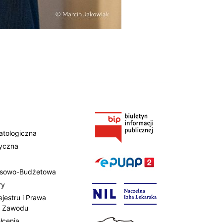
atologiczna
tyczna
ansowo-Budżetowa
ry
ejestru i Prawa
 Zawodu
łcenia