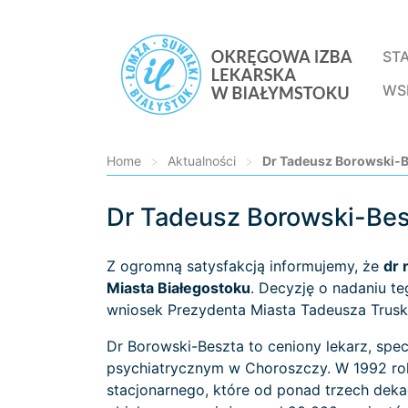
ST
WS
Home
>
Aktualności
>
Dr Tadeusz Borowski-
Dr Tadeusz Borowski-Be
Loading...
Z ogromną satysfakcją informujemy, że
dr 
Miasta Białegostoku
. Decyzję o nadaniu t
wniosek Prezydenta Miasta Tadeusza Trusk
Dr Borowski-Beszta to ceniony lekarz, specj
psychiatrycznym w Choroszczy. W 1992 rok
stacjonarnego, które od ponad trzech dekad