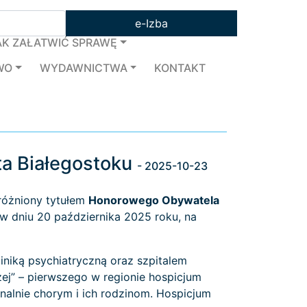
e-Izba
AK ZAŁATWIĆ SPRAWĘ
WO
WYDAWNICTWA
KONTAKT
a Białegostoku
- 2025-10-23
różniony tytułem
Honorowego Obywatela
 w dniu 20 października 2025 roku, na
kliniką psychiatryczną oraz szpitalem
j” – pierwszego w regionie hospicjum
inalnie chorym i ich rodzinom. Hospicjum