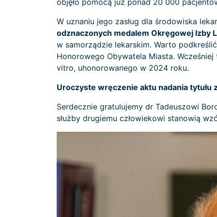
objęło pomocą już ponad 20 000 pacjentów
W uznaniu jego zasług dla środowiska leka
odznaczonych medalem Okręgowej Izby Lek
w samorządzie lekarskim. Warto podkreślić
Honorowego Obywatela Miasta. Wcześniej t
vitro, uhonorowanego w 2024 roku.
Uroczyste wręczenie aktu nadania tytułu 
Serdecznie gratulujemy dr Tadeuszowi Bor
służby drugiemu człowiekowi stanowią wz