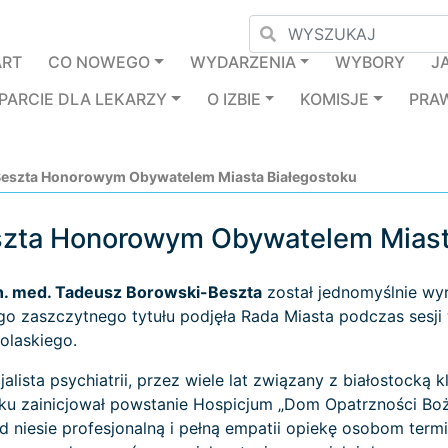
ART
CO NOWEGO
WYDARZENIA
WYBORY
J
PARCIE DLA LEKARZY
O IZBIE
KOMISJE
PRA
Beszta Honorowym Obywatelem Miasta Białegostoku
szta Honorowym Obywatelem Miast
n. med. Tadeusz Borowski-Beszta
został jednomyślnie wy
ego zaszczytnego tytułu podjęła Rada Miasta podczas sesji
olaskiego.
alista psychiatrii, przez wiele lat związany z białostocką 
u zainicjował powstanie Hospicjum „Dom Opatrzności Boże
 niesie profesjonalną i pełną empatii opiekę osobom term