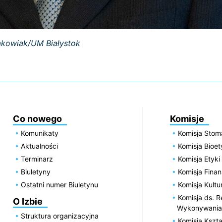
Jakowiak/UM Białystok
Co nowego
Komisje
Komunikaty
Komisja Stom
Aktualności
Komisja Bioe
Terminarz
Komisja Etyki
Biuletyny
Komisja Fin
Ostatni numer Biuletynu
Komisja Kultu
Komisja ds. R
O Izbie
Wykonywania
Struktura organizacyjna
Komisja Kszta