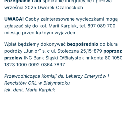
Pożegnanie Lata
spotkanie integracyjne I połowa
września 2025 Dworek Czarneckich
UWAGA!
Osoby zainteresowane wycieczkami mogą
zgłaszać się do kol. Marii Karpiuk, tel. 697 089 700
miesiąc przed każdym wyjazdem.
Wpłat będziemy dokonywać
bezpośrednio
do biura
podróży „Junior” s. c ul. Stołeczna 25,15-879
poprzez
przelew
ING Bank Śląski O/Białystok nr konta 80 1050
1823 1000 0092 0364 7897
Przewodnicząca Komisji ds. Lekarzy Emerytów i
Rencistów ORL w Białymstoku
lek. dent. Maria Karpiuk