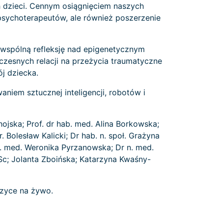
h dzieci. Cennym osiągnięciem naszych
 psychoterapeutów, ale również poszerzenie
wspólną refleksję nad epigenetycznym
zesnych relacji na przeżycia traumatyczne
ój dziecka.
niem sztucznej inteligencji, robotów i
hojska; Prof. dr hab. med. Alina Borkowska;
r. Bolesław Kalicki; Dr hab. n. społ. Grażyna
 n. med. Weronika Pyrzanowska; Dr n. med.
Sc; Jolanta Zboińska; Katarzyna Kwaśny-
uzyce na żywo.