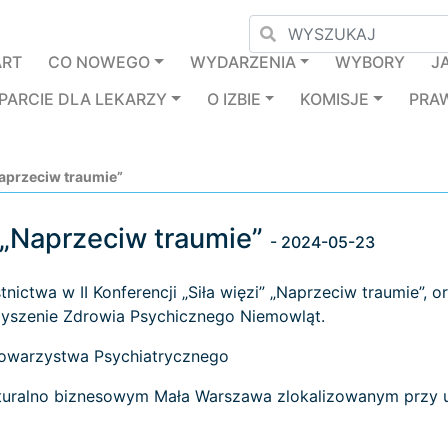
ART
CO NOWEGO
WYDARZENIA
WYBORY
J
PARCIE DLA LEKARZY
O IZBIE
KOMISJE
PRA
„Naprzeciw traumie”
i” „Naprzeciw traumie”
- 2024-05-23
ictwa w II Konferencji „Siła więzi” „Naprzeciw traumie”,
arzyszenie Zdrowia Psychicznego Niemowląt.
Towarzystwa Psychiatrycznego
lturalno biznesowym Mała Warszawa zlokalizowanym przy u