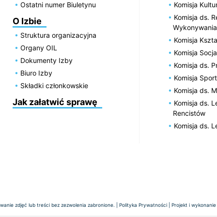
Ostatni numer Biuletynu
Komisja Kultu
Komisja ds. R
O Izbie
Wykonywania
Struktura organizacyjna
Komisja Kszta
Organy OIL
Komisja Socja
Dokumenty Izby
Komisja ds. 
Biuro Izby
Komisja Spor
Składki członkowskie
Komisja ds. 
Jak załatwić sprawę
Komisja ds. 
Rencistów
Komisja ds. 
anie zdjęć lub treści bez zezwolenia zabronione. |
Polityka Prywatności
| Projekt i wykonanie