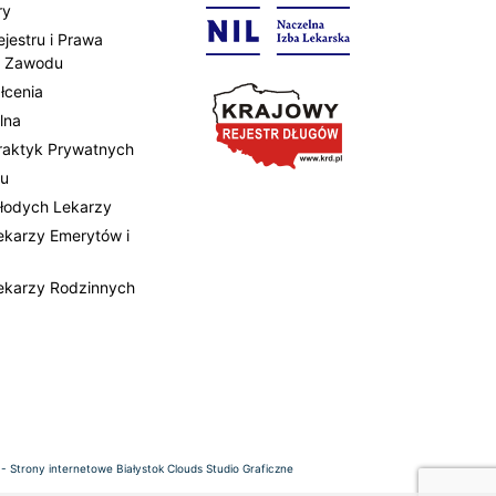
ry
ejestru i Prawa
 Zawodu
łcenia
lna
Praktyk Prywatnych
tu
Młodych Lekarzy
Lekarzy Emerytów i
Lekarzy Rodzinnych
 -
Strony internetowe Białystok
Clouds Studio Graficzne