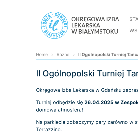
ST
WS
Home
>
Różne
>
II Ogólnopolski Turniej Tań
II Ogólnopolski Turniej 
Loading...
Okręgowa Izba Lekarska w Gdańsku zapra
Turniej odbędzie się
26.04.2025
w Zespole
domowa atmosfera!
Na parkiecie zobaczymy pary zarówno w st
Terrazzino.