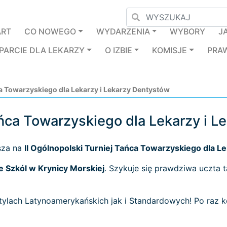
ART
CO NOWEGO
WYDARZENIA
WYBORY
J
PARCIE DLA LEKARZY
O IZBIE
KOMISJE
PRA
ca Towarzyskiego dla Lekarzy i Lekarzy Dentystów
Tańca Towarzyskiego dla Lekarzy i 
sza na
II Ogólnopolski Turniej Tańca Towarzyskiego dla L
 Szkól w Krynicy Morskiej
. Szykuje się prawdziwa uczta 
ylach Latynoamerykańskich jak i Standardowych! Po raz 