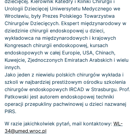
dziecięcej. Kierownik Katedry i Kliniki Chirurgii i
Urologii Dziecięcej Uniwersytetu Medycznego we
Wrocławiu, były Prezes Polskiego Towarzystwa
Chirurgów Dziecięcych. Ekspert międzynarodowy w
dziedzinie chirurgii endoskopowej u dzieci,
wykładowca na międzynarodowych i krajowych
Kongresach chirurgii endoskopowej, kursach
endoskopowych w całej Europie, USA, Chinach,
Kuwejcie, Zjednoczonych Emiratach Arabskich i wielu
innych.
Jako jeden z niewielu polskich chirurgów wykłada i
szkoli w najbardziej prestiżowym ośrodku szkolenia
chirurgów endoskopowych IRCAD w Strasburgu. Prof.
Patkowski jest autorem endoskopowej techniki
operacji przepukliny pachwinowej u dzieci nazwanej
PIRS.
W razie jakichkolwiek pytań, mail kontaktowy:
WL-
34@umed.wroc.pl