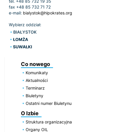
tel. +48 85 732 19 35
fax +48 85 732 71 72
e-mail:
bialystok@hipokrates.org
Wybierz oddział:
BIAŁYSTOK
ŁOMŻA
SUWAŁKI
Co nowego
Komunikaty
Aktualności
Terminarz
Biuletyny
Ostatni numer Biuletynu
O Izbie
Struktura organizacyjna
Organy OIL