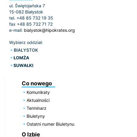
ul. Świętojańska 7
15-082 Białystok
tel. +48 85 732 19 35
fax +48 85 732 71 72
e-mail:
bialystok@hipokrates.org
Wybierz oddział:
BIAŁYSTOK
ŁOMŻA
SUWAŁKI
Co nowego
Komunikaty
Aktualności
Terminarz
Biuletyny
Ostatni numer Biuletynu
O Izbie