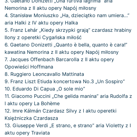
3. Gaetano Donizetti „Una furtiva lagrima” aria
Nemorina z II aktu opery Napój miłosny
4. Stanisław Moniuszko „Ha, dzieciątko nam umiera…”
aria Halki z IV aktu opery Halka
5. Franz Lehár „Kiedy skrzypki grają” czardasz hrabiny
Ilony z operetki Cygańska miłość
6. Gaetano Donizetti „Quanto è bella, quanto è cara!”
kawatina Nemorina z II aktu opery Napój miłosny
7. Jacques Offenbach Barcarolla z II aktu opery
Opowieści Hoffmana
8. Ruggiero Leoncavallo Mattinata
9. Franz Liszt Etiuda koncertowa No.3 „Un Sospiro”
10. Eduardo Di Capua „O sole mio”
11. Giacomo Puccini „Che gelida manina” aria Rudolfa z
I aktu opery La Bohème
12. Imre Kálmán Czardasz Silvy z I aktu operetki
Księżniczka Czardasza
13. Giuseppe Verdi „E strano, e strano” aria Violetty z I
aktu opery Traviata