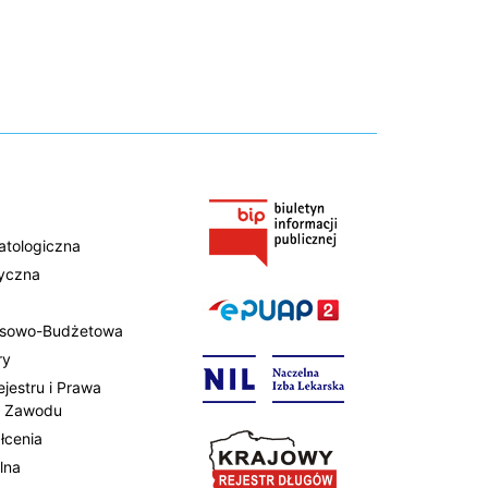
atologiczna
tyczna
ansowo-Budżetowa
ry
ejestru i Prawa
 Zawodu
łcenia
lna