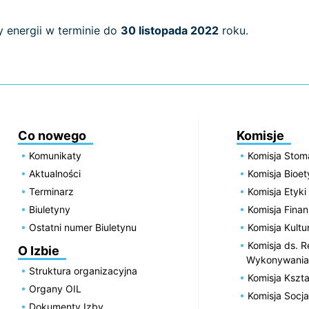
 energii w terminie do
30 listopada 2022
roku.
Co nowego
Komisje
Komunikaty
Komisja Stom
Aktualności
Komisja Bioe
Terminarz
Komisja Etyki
Biuletyny
Komisja Fin
Ostatni numer Biuletynu
Komisja Kultu
Komisja ds. R
O Izbie
Wykonywania
Struktura organizacyjna
Komisja Kszta
Organy OIL
Komisja Socja
Dokumenty Izby