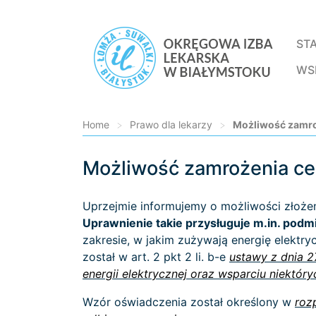
ST
WS
Home
>
Prawo dla lekarzy
>
Możliwość zamroż
Możliwość zamrożenia ce
Loading...
Uprzejmie informujemy o możliwości złoże
Uprawnienie takie przysługuje m.in. pod
zakresie, w jakim zużywają energię elektr
został w art. 2 pkt 2 li. b-e
ustawy z dnia 2
energii elektrycznej oraz wsparciu niektó
Wzór oświadczenia został określony w
roz