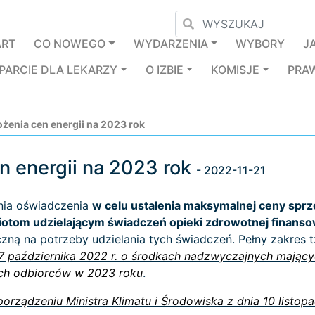
ART
CO NOWEGO
WYDARZENIA
WYBORY
J
PARCIE DLA LEKARZY
O IZBIE
KOMISJE
PRA
enia cen energii na 2023 rok
n energii na 2023 rok
- 2022-11-21
nia oświadczenia
w celu ustalenia maksymalnej ceny sprz
miotom udzielającym świadczeń opieki zdrowotnej finans
yczną na potrzeby udzielania tych świadczeń. Pełny zakre
7 października 2022 r. o środkach nadzwyczajnych mający
rych odbiorców w 2023 roku
.
porządzeniu Ministra Klimatu i Środowiska z dnia 10 listo