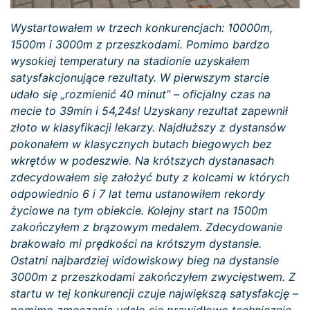
Wystartowałem w trzech konkurencjach: 10000m,
1500m i 3000m z przeszkodami. Pomimo bardzo
wysokiej temperatury na stadionie uzyskałem
satysfakcjonujące rezultaty. W pierwszym starcie
udało się „rozmienić 40 minut” – oficjalny czas na
mecie to 39min i 54,24s! Uzyskany rezultat zapewnił
złoto w klasyfikacji lekarzy. Najdłuższy z dystansów
pokonałem w klasycznych butach biegowych bez
wkrętów w podeszwie. Na krótszych dystanasach
zdecydowałem się założyć buty z kolcami w których
odpowiednio 6 i 7 lat temu ustanowiłem rekordy
życiowe na tym obiekcie. Kolejny start na 1500m
zakończyłem z brązowym medalem. Zdecydowanie
brakowało mi prędkości na krótszym dystansie.
Ostatni najbardziej widowiskowy bieg na dystansie
3000m z przeszkodami zakończyłem zwycięstwem. Z
startu w tej konkurencji czuje największą satysfakcję –