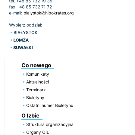
tel. +48 85 732 19 35
fax +48 85 732 71 72
e-mail:
bialystok@hipokrates.org
Wybierz oddział:
BIAŁYSTOK
ŁOMŻA
SUWAŁKI
Co nowego
Komunikaty
Aktualności
Terminarz
Biuletyny
Ostatni numer Biuletynu
O Izbie
Struktura organizacyjna
Organy OIL