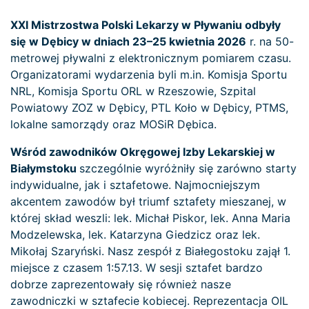
XXI Mistrzostwa Polski Lekarzy w Pływaniu odbyły
się w Dębicy w dniach 23–25 kwietnia 2026
r. na 50-
metrowej pływalni z elektronicznym pomiarem czasu.
Organizatorami wydarzenia byli m.in. Komisja Sportu
NRL, Komisja Sportu ORL w Rzeszowie, Szpital
Powiatowy ZOZ w Dębicy, PTL Koło w Dębicy, PTMS,
lokalne samorządy oraz MOSiR Dębica.
Wśród zawodników Okręgowej Izby Lekarskiej w
Białymstoku
szczególnie wyróżniły się zarówno starty
indywidualne, jak i sztafetowe. Najmocniejszym
akcentem zawodów był triumf sztafety mieszanej, w
której skład weszli: lek. Michał Piskor, lek. Anna Maria
Modzelewska, lek. Katarzyna Giedzicz oraz lek.
Mikołaj Szaryński. Nasz zespół z Białegostoku zajął 1.
miejsce z czasem 1:57.13. W sesji sztafet bardzo
dobrze zaprezentowały się również nasze
zawodniczki w sztafecie kobiecej. Reprezentacja OIL