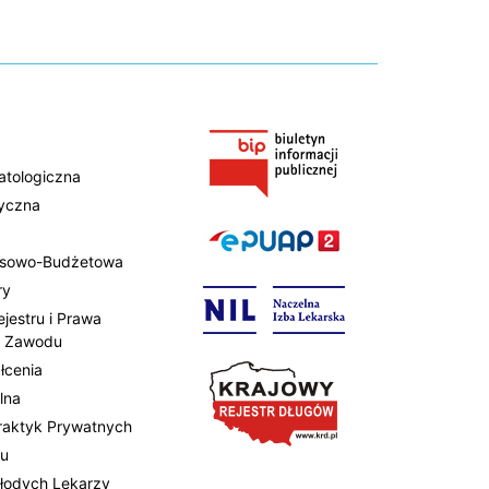
atologiczna
tyczna
ansowo-Budżetowa
ry
ejestru i Prawa
 Zawodu
łcenia
lna
Praktyk Prywatnych
tu
Młodych Lekarzy