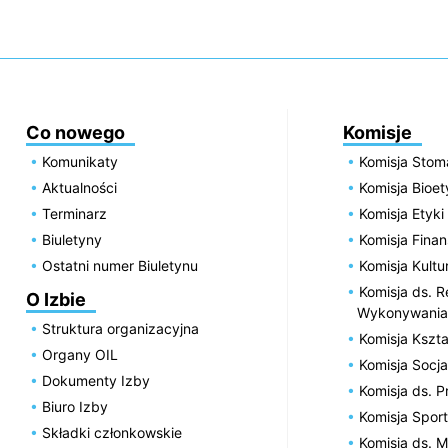
Co nowego
Komisje
Komunikaty
Komisja Stom
Aktualności
Komisja Bioe
Terminarz
Komisja Etyki
Biuletyny
Komisja Fin
Ostatni numer Biuletynu
Komisja Kultu
Komisja ds. R
O Izbie
Wykonywania
Struktura organizacyjna
Komisja Kszta
Organy OIL
Komisja Socja
Dokumenty Izby
Komisja ds. 
Biuro Izby
Komisja Spor
Składki członkowskie
Komisja ds. 