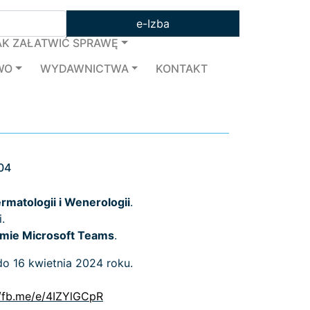
e-Izba
AK ZAŁATWIĆ SPRAWĘ
WO
WYDAWNICTWA
KONTAKT
04
rmatologii i Wenerologii
.
.
ormie Microsoft Teams
.
do 16 kwietnia 2024 roku.
//fb.me/e/4IZYlGCpR