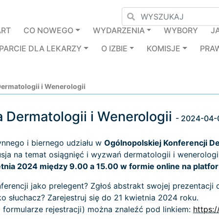
ART
CO NOWEGO
WYDARZENIA
WYBORY
J
PARCIE DLA LEKARZY
O IZBIE
KOMISJE
PRA
ermatologii i Wenerologii
 Dermatologii i Wenerologii
- 2024-04-
ynnego i biernego udziału w
Ogólnopolskiej Konferencji De
ja na temat osiągnięć i wyzwań dermatologii i wenerologii
tnia 2024 między 9.00 a 15.00 w formie online na platf
erencji jako prelegent? Zgłoś abstrakt swojej prezentacji 
o słuchacz? Zarejestruj się do 21 kwietnia 2024 roku.
m formularze rejestracji) można znaleźć pod linkiem:
https: