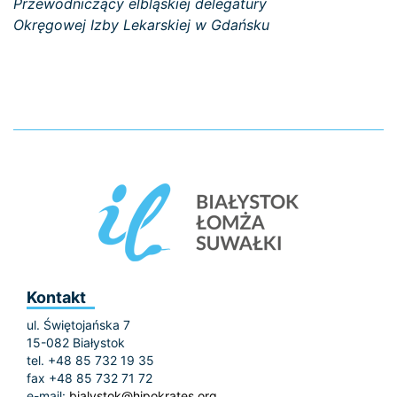
Przewodniczący elbląskiej delegatury
Okręgowej Izby Lekarskiej w Gdańsku
Kontakt
ul. Świętojańska 7
15-082 Białystok
tel. +48 85 732 19 35
fax +48 85 732 71 72
e-mail:
bialystok@hipokrates.org