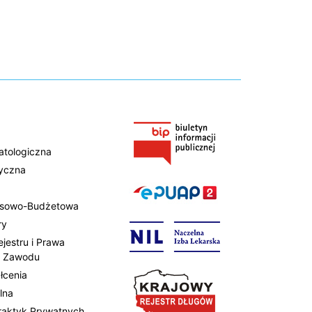
atologiczna
tyczna
ansowo-Budżetowa
ry
ejestru i Prawa
 Zawodu
łcenia
lna
Praktyk Prywatnych