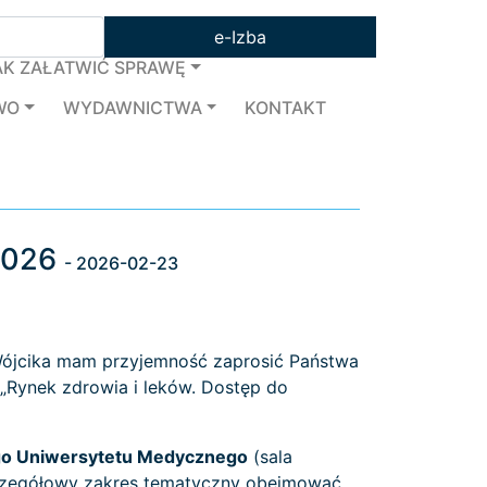
e-Izba
AK ZAŁATWIĆ SPRAWĘ
WO
WYDAWNICTWA
KONTAKT
 2026
- 2026-02-23
 Wójcika mam przyjemność zaprosić Państwa
ł „Rynek zdrowia i leków. Dostęp do
ego Uniwersytetu Medycznego
(sala
 szczegółowy zakres tematyczny obejmować