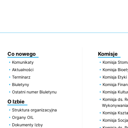
Co nowego
Komisje
Komunikaty
Komisja Stom
Aktualności
Komisja Bioe
Terminarz
Komisja Etyki
Biuletyny
Komisja Fin
Ostatni numer Biuletynu
Komisja Kultu
Komisja ds. R
O Izbie
Wykonywania
Struktura organizacyjna
Komisja Kszta
Organy OIL
Komisja Socja
Dokumenty Izby
Komisja ds. 