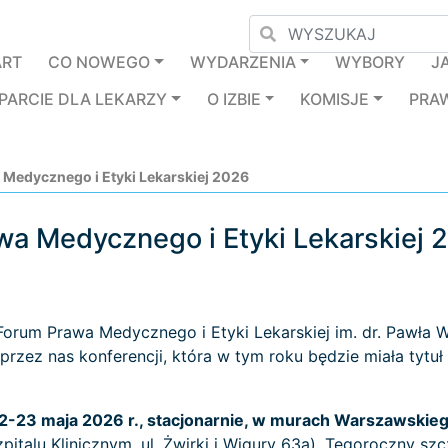
ART
CO NOWEGO
WYDARZENIA
WYBORY
J
PARCIE DLA LEKARZY
O IZBIE
KOMISJE
PRA
Medycznego i Etyki Lekarskiej 2026
wa Medycznego i Etyki Lekarskiej
Forum Prawa Medycznego i Etyki Lekarskiej im. dr. Pawła
 przez nas konferencji, która w tym roku będzie miała tytu
2-23 maja 2026 r., stacjonarnie, w murach Warszawski
pitalu Klinicznym, ul. Żwirki i Wigury 63a). Tegoroczny