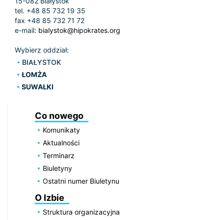
15-082 Białystok
tel. +48 85 732 19 35
fax +48 85 732 71 72
e-mail:
bialystok@hipokrates.org
Wybierz oddział:
BIAŁYSTOK
ŁOMŻA
SUWAŁKI
Co nowego
Komunikaty
Aktualności
Terminarz
Biuletyny
Ostatni numer Biuletynu
O Izbie
Struktura organizacyjna