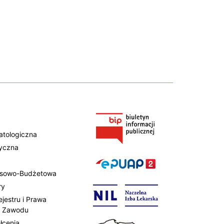
atologiczna
tyczna
ansowo-Budżetowa
ry
ejestru i Prawa
 Zawodu
łcenia