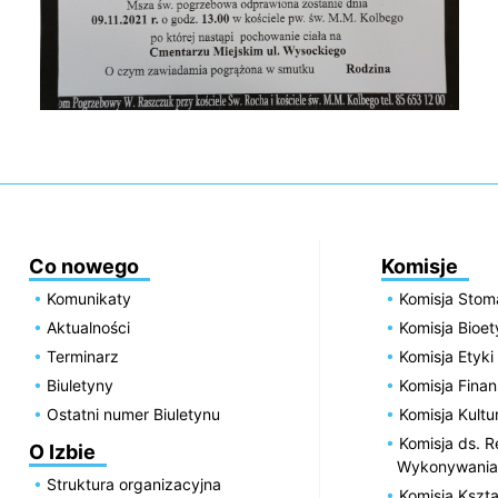
Co nowego
Komisje
Komunikaty
Komisja Stom
Aktualności
Komisja Bioe
Terminarz
Komisja Etyki
Biuletyny
Komisja Fin
Ostatni numer Biuletynu
Komisja Kultu
Komisja ds. R
O Izbie
Wykonywania
Struktura organizacyjna
Komisja Kszta