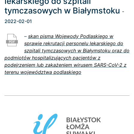
lekarskiego do szpitali
tymczasowych w Białymstoku
-
2022-02-01
–
skan pisma Wojewody Podlaskiego w
sprawie rekrutacji personelu lekarskiego do
szpitali tymczasowych w Białymstoku oraz do
podmiotów hospitalizujących pacjentów z
podejrzeniem lub zakażeniem wirusem SARS-CoV-2 z
terenu województwa podlaskiego