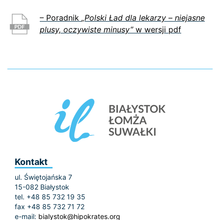
– Poradnik
„Polski Ład dla lekarzy – niejasne
plusy, oczywiste minusy”
w wersji pdf
Kontakt
ul. Świętojańska 7
15-082 Białystok
tel. +48 85 732 19 35
fax +48 85 732 71 72
e-mail:
bialystok@hipokrates.org